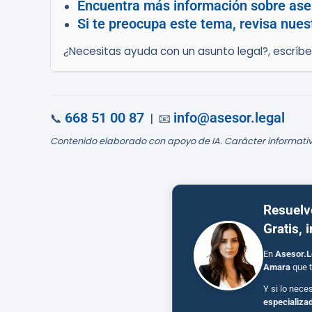
Encuentra más información sobre ases
Si te preocupa este tema, revisa nues
¿Necesitas ayuda con un asunto legal?, escríb
668 51 00 87
info@asesor.legal
📞
| 📧
Contenido elaborado con apoyo de IA. Carácter informativ
Resuelv
Gratis, 
En
Asesor.L
Amara
que t
Y si lo nece
especializa