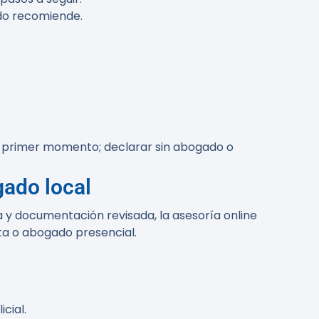
ado recomiende.
el primer momento; declarar sin abogado o
gado local
da y documentación revisada, la asesoría online
sta o abogado presencial.
cial.