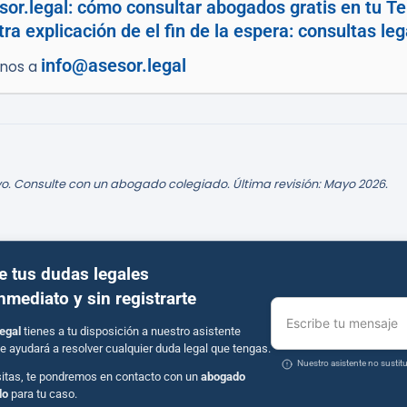
or.legal: cómo consultar abogados gratis en tu Te
tra explicación de el fin de la espera: consultas l
info@asesor.legal
enos a
o. Consulte con un abogado colegiado. Última revisión: Mayo 2026.
e tus dudas legales
inmediato y sin registrarte
Escribe tu mensaje
egal
tienes a tu disposición a nuestro asistente
e ayudará a resolver cualquier duda legal que tengas.
Nuestro asistente no susti
sitas, te pondremos en contacto con un
abogado
do
para tu caso.