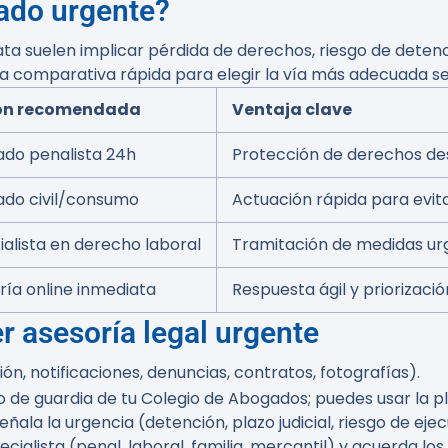
ado urgente?
ta suelen implicar pérdida de derechos, riesgo de detenc
la comparativa rápida para elegir la vía más adecuada se
ón recomendada
Ventaja clave
do penalista 24h
Protección de derechos d
do civil/consumo
Actuación rápida para evit
ialista en derecho laboral
Tramitación de medidas urg
ría online inmediata
Respuesta ágil y priorizació
r asesoría legal urgente
n, notificaciones, denuncias, contratos, fotografías).
o de guardia de tu Colegio de Abogados; puedes usar la p
la la urgencia (detención, plazo judicial, riesgo de ejec
cialista (penal, laboral, familia, mercantil) y acuerda los