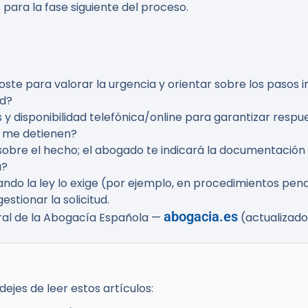
 para la fase siguiente del proceso.
ste para valorar la urgencia y orientar sobre los pasos in
id?
 y disponibilidad telefónica/online para garantizar respue
i me detienen?
 sobre el hecho; el abogado te indicará la documentación 
a?
ndo la ley lo exige (por ejemplo, en procedimientos pena
stionar la solicitud.
abogacia.es
eral de la Abogacía Española —
(actualizado
ejes de leer estos artículos: