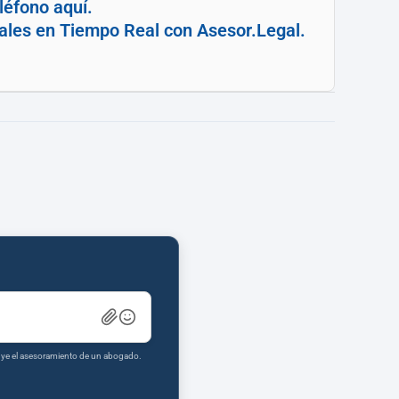
léfono aquí.
egales en Tiempo Real con Asesor.Legal.
tuye el asesoramiento de un abogado.