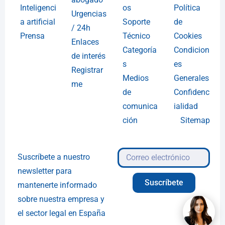
Inteligenci
os
Política
Urgencias
a artificial
Soporte
de
/ 24h
Prensa
Técnico
Cookies
Enlaces
Categoría
Condicion
de interés
s
es
Registrar
Medios
Generales
me
de
Confidenc
comunica
ialidad
ción
Sitemap
Suscríbete a nuestro
newsletter para
Suscríbete
mantenerte informado
sobre nuestra empresa y
el sector legal en España