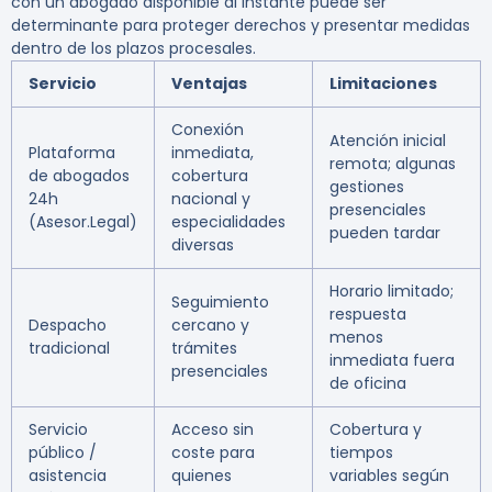
con un abogado disponible al instante puede ser
determinante para proteger derechos y presentar medidas
dentro de los plazos procesales.
Servicio
Ventajas
Limitaciones
Conexión
Atención inicial
Plataforma
inmediata,
remota; algunas
de abogados
cobertura
gestiones
24h
nacional y
presenciales
(Asesor.Legal)
especialidades
pueden tardar
diversas
Horario limitado;
Seguimiento
respuesta
Despacho
cercano y
menos
tradicional
trámites
inmediata fuera
presenciales
de oficina
Servicio
Acceso sin
Cobertura y
público /
coste para
tiempos
asistencia
quienes
variables según