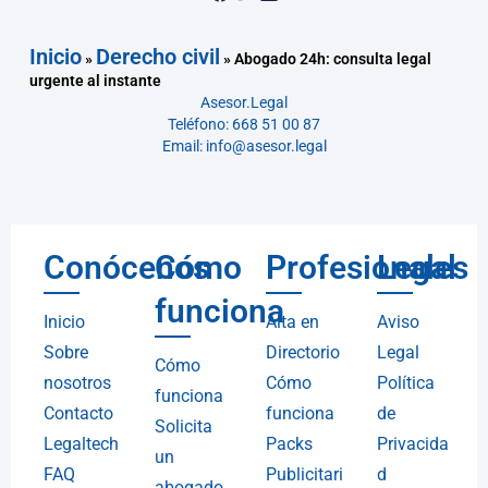
Inicio
Derecho civil
»
»
Abogado 24h: consulta legal
urgente al instante
Asesor.Legal
Teléfono: 668 51 00 87
Email: info@asesor.legal
Conócenos
Cómo
Profesionales
Legal
funciona
Inicio
Alta en
Aviso
Sobre
Directorio
Legal
Cómo
nosotros
Cómo
Política
funciona
Contacto
funciona
de
Solicita
Legaltech
Packs
Privacida
un
FAQ
Publicitari
d
abogado