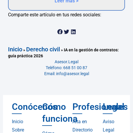
Leer más >
Comparte este artículo en tus redes sociales:
Inicio
Derecho civil
»
»
IA en la gestión de contratos:
guía práctica 2026
Asesor.Legal
Teléfono: 668 51 00 87
Email: info@asesor.legal
Conócenos
Cómo
Profesionales
Legal
funciona
Inicio
Alta en
Aviso
Sobre
Directorio
Legal