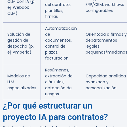
CLM con IA (p.
del contrato,
ERP/CRM; workflows
ej. Webdox
plantillas,
configurables
CLM)
firmas
Automatización
Solución de
de
Orientada a firmas y
gestión de
documentos,
departamentos
despacho (p.
control de
legales
ej. Amberlo)
plazos,
pequeños/mediano
facturación
Resúmenes,
Modelos de
extracción de
Capacidad analítica
LLM
cláusulas,
avanzada y
especializados
detección de
personalización
riesgos
¿Por qué estructurar un
proyecto IA para contratos?