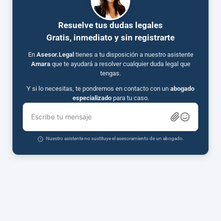
Resuelve tus dudas legales
Gratis, inmediato y sin registrarte
En
Asesor.Legal
tienes a tu disposición a nuestro asistente
Amara
que te ayudará a resolver cualquier duda legal que
tengas.
Y si lo necesitas, te pondremos en contacto con un
abogado
especializado
para tu caso.
Escribe tu mensaje
Nuestro asistente no sustituye el asesoramiento de un abogado.