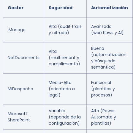
Gestor
Seguridad
Automatización
Alta (audit trails
Avanzada
iManage
y cifrado)
(workflows y AI)
Buena
Alta
(automatización
NetDocuments
(multitenant y
y búsqueda
cumplimiento)
semántica)
Media-Alta
Funcional
MiDespacho
(orientado a
(plantillas y
legal)
procesos)
Variable
Alta (Power
Microsoft
(depende de la
Automate y
SharePoint
configuración)
plantillas)