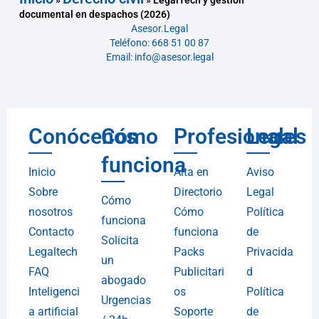
»
»
LegalTech y gestión
documental en despachos (2026)
Asesor.Legal
Teléfono: 668 51 00 87
Email: info@asesor.legal
Conócenos
Cómo
Profesionales
Legal
funciona
Inicio
Alta en
Aviso
Sobre
Directorio
Legal
Cómo
nosotros
Cómo
Política
funciona
Contacto
funciona
de
Solicita
Legaltech
Packs
Privacida
un
FAQ
Publicitari
d
abogado
Inteligenci
os
Política
Urgencias
a artificial
Soporte
de