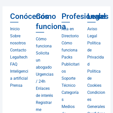
Conócenos
Cómo
Profesionales
Legal
funciona
Inicio
Alta en
Aviso
Sobre
Directorio
Legal
Cómo
nosotros
Cómo
Política
funciona
Contacto
funciona
de
Solicita
Legaltech
Packs
Privacida
un
FAQ
Publicitari
d
abogado
Inteligenci
os
Política
Urgencias
a artificial
Soporte
de
/ 24h
Prensa
Técnico
Cookies
Enlaces
Categoría
Condicion
de interés
s
es
Registrar
Medios
Generales
me