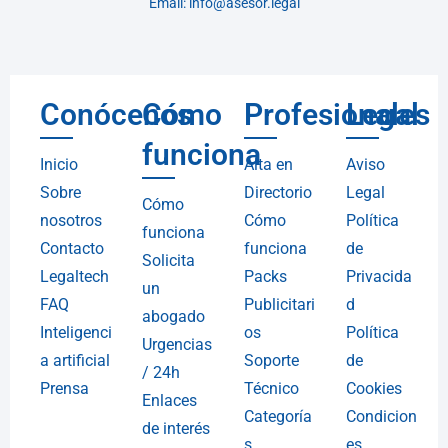
Email: info@asesor.legal
Conócenos
Cómo
Profesionales
Legal
funciona
Inicio
Alta en
Aviso
Sobre
Directorio
Legal
Cómo
nosotros
Cómo
Política
funciona
Contacto
funciona
de
Solicita
Legaltech
Packs
Privacida
un
FAQ
Publicitari
d
abogado
Inteligenci
os
Política
Urgencias
a artificial
Soporte
de
/ 24h
Prensa
Técnico
Cookies
Enlaces
Categoría
Condicion
de interés
s
es