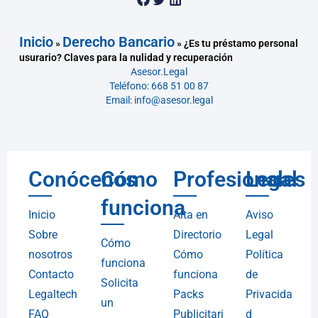
Inicio
Derecho Bancario
»
»
¿Es tu préstamo personal
usurario? Claves para la nulidad y recuperación
Asesor.Legal
Teléfono: 668 51 00 87
Email: info@asesor.legal
Conócenos
Cómo
Profesionales
Legal
funciona
Inicio
Alta en
Aviso
Sobre
Directorio
Legal
Cómo
nosotros
Cómo
Política
funciona
Contacto
funciona
de
Solicita
Legaltech
Packs
Privacida
un
FAQ
Publicitari
d