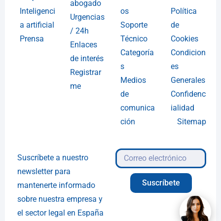
abogado
Inteligenci
os
Política
Urgencias
a artificial
Soporte
de
/ 24h
Prensa
Técnico
Cookies
Enlaces
Categoría
Condicion
de interés
s
es
Registrar
Medios
Generales
me
de
Confidenc
comunica
ialidad
ción
Sitemap
Suscríbete a nuestro
newsletter para
Suscríbete
mantenerte informado
sobre nuestra empresa y
el sector legal en España