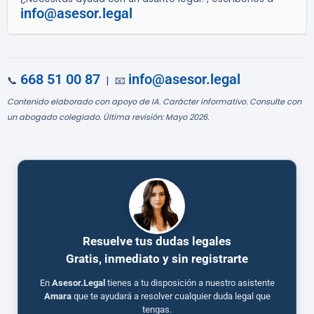
info@asesor.legal
668 51 00 87
info@asesor.legal
📞
| 📧
Contenido elaborado con apoyo de IA. Carácter informativo. Consulte con
un abogado colegiado. Última revisión: Mayo 2026.
Resuelve tus dudas legales
Gratis, inmediato y sin registrarte
En
Asesor.Legal
tienes a tu disposición a nuestro asistente
Amara
que te ayudará a resolver cualquier duda legal que
tengas.