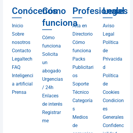
Conócenos
Cómo
Profesionales
Legal
funciona
Inicio
Alta en
Aviso
Sobre
Directorio
Legal
Cómo
nosotros
Cómo
Política
funciona
Contacto
funciona
de
Solicita
Legaltech
Packs
Privacida
un
FAQ
Publicitari
d
abogado
Inteligenci
os
Política
Urgencias
a artificial
Soporte
de
/ 24h
Prensa
Técnico
Cookies
Enlaces
Categoría
Condicion
de interés
s
es
Registrar
Medios
Generales
me
de
Confidenc