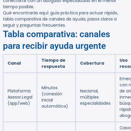
conectarte con un abogado especializado en el menor
tiempo posible.
Qué encontrarás aquí:
guía práctica para actuar rápido,
tabla comparativa de canales de ayuda, pasos claros a
seguir y preguntas frecuentes.
Tabla comparativa: canales
para recibir ayuda urgente
Tiempo de
Uso
Canal
Cobertura
respuesta
rec
Emer
con 
Minutos
Plataforma
Nacional,
de or
(conexión
Asesor.Legal
múltiples
inmed
inicial
(app/web)
especialidades
búsq
automática)
rápid
abog
Caso