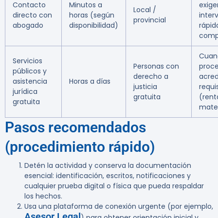
Contacto
Minutos a
exige
Local /
directo con
horas (según
inter
provincial
abogado
disponibilidad)
rápid
comp
Cuan
Servicios
Personas con
proc
públicos y
derecho a
acred
asistencia
Horas a días
justicia
requi
jurídica
gratuita
(rent
gratuita
mate
Pasos recomendados
(procedimiento rápido)
Detén la actividad y conserva la documentación
esencial: identificación, escritos, notificaciones y
cualquier prueba digital o física que pueda respaldar
los hechos.
Usa una plataforma de conexión urgente (por ejemplo,
Asesor.Legal
) para obtener orientación inicial y