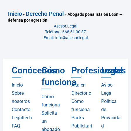
Inicio
Derecho Penal
»
»
Abogado penalista en León —
defensa por agresión
Asesor.Legal
Teléfono: 668 51 00 87
Email: info@asesor.legal
Conócenos
Cómo
Profesionales
Legal
funciona
Inicio
Alta en
Aviso
Sobre
Directorio
Legal
Cómo
nosotros
Cómo
Política
funciona
Contacto
funciona
de
Solicita
Legaltech
Packs
Privacida
un
FAQ
Publicitari
d
abogado