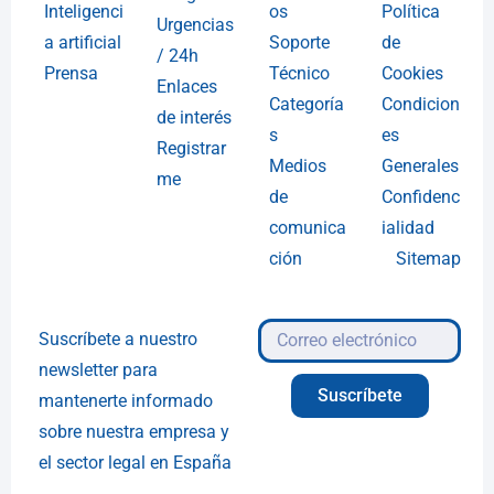
Inteligenci
os
Política
Urgencias
a artificial
Soporte
de
/ 24h
Prensa
Técnico
Cookies
Enlaces
Categoría
Condicion
de interés
s
es
Registrar
Medios
Generales
me
de
Confidenc
comunica
ialidad
ción
Sitemap
Suscríbete a nuestro
newsletter para
Suscríbete
mantenerte informado
sobre nuestra empresa y
el sector legal en España