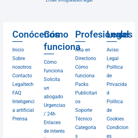
Email: info@asesor.legal
Conócenos
Cómo
Profesionales
Legal
funciona
Inicio
Alta en
Aviso
Sobre
Directorio
Legal
Cómo
nosotros
Cómo
Política
funciona
Contacto
funciona
de
Solicita
Legaltech
Packs
Privacida
un
FAQ
Publicitari
d
abogado
Inteligenci
os
Política
Urgencias
a artificial
Soporte
de
/ 24h
Prensa
Técnico
Cookies
Enlaces
Categoría
Condicion
de interés
s
es