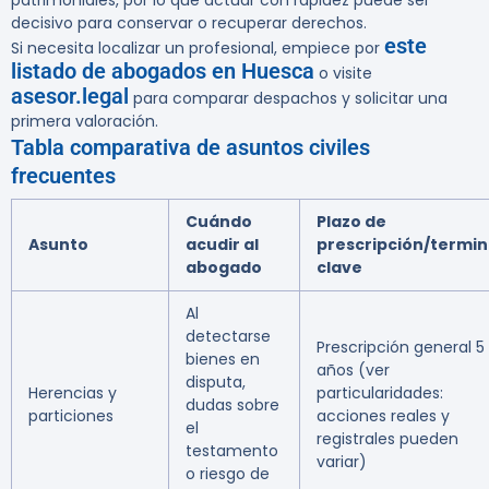
patrimoniales, por lo que actuar con rapidez puede ser
decisivo para conservar o recuperar derechos.
este
Si necesita localizar un profesional, empiece por
listado de abogados en Huesca
o visite
asesor.legal
para comparar despachos y solicitar una
primera valoración.
Tabla comparativa de asuntos civiles
frecuentes
Cuándo
Plazo de
Asunto
acudir al
prescripción/termi
abogado
clave
Al
detectarse
Prescripción general 5
bienes en
años (ver
disputa,
Herencias y
particularidades:
dudas sobre
particiones
acciones reales y
el
registrales pueden
testamento
variar)
o riesgo de