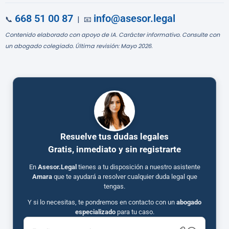
668 51 00 87
info@asesor.legal
📞
| 📧
Contenido elaborado con apoyo de IA. Carácter informativo. Consulte con
un abogado colegiado. Última revisión: Mayo 2026.
Resuelve tus dudas legales
Gratis, inmediato y sin registrarte
En
Asesor.Legal
tienes a tu disposición a nuestro asistente
Amara
que te ayudará a resolver cualquier duda legal que
tengas.
Y si lo necesitas, te pondremos en contacto con un
abogado
especializado
para tu caso.