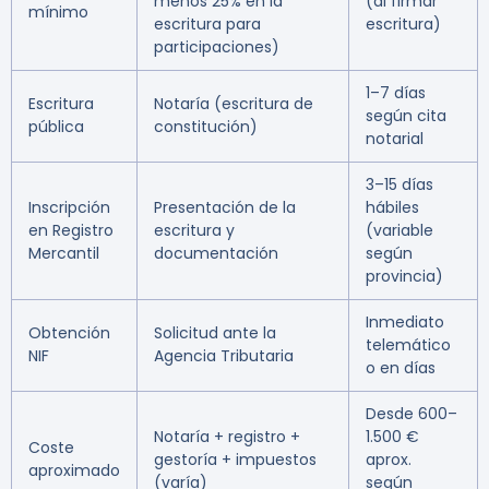
menos 25% en la
(al firmar
mínimo
escritura para
escritura)
participaciones)
1–7 días
Escritura
Notaría (escritura de
según cita
pública
constitución)
notarial
3–15 días
Inscripción
Presentación de la
hábiles
en Registro
escritura y
(variable
Mercantil
documentación
según
provincia)
Inmediato
Obtención
Solicitud ante la
telemático
NIF
Agencia Tributaria
o en días
Desde 600–
Notaría + registro +
1.500 €
Coste
gestoría + impuestos
aprox.
aproximado
(varía)
según