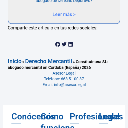
abogado de Derecho Deportivo?
Leer más >
Comparte este artículo en tus redes sociales:
Inicio
Derecho Mercantil
»
»
Constituir una SL:
abogado mercantil en Córdoba (España) 2026
Asesor.Legal
Teléfono: 668 51 00 87
Email: info@asesor.legal
Conócenos
Cómo
Profesionales
Legal
funciona