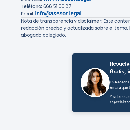
Teléfono: 668 51 00 87
info@asesor.legal
Email:
Nota de transparencia y disclaimer:
Este conteni
redacción precisa y actualizada sobre el tema. 
abogado colegiado.
Resuelv
Gratis, 
En
Asesor.L
Amara
que t
Y si lo nece
especializa