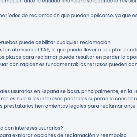
lamación ante la entidad financiera solicitando la revisió
s períodos de reclamación que puedan aplicarse, ya que e
 pruebas puede debilitar cualquier reclamación.
stan atención al TAE, lo que puede llevar a aceptar condi
 los plazos para reclamar puede resultar en perder la op
tuar con rapidez es fundamental; los retrasos pueden com
es usurarios en España se basa, principalmente, en la Ley
mo es nulo si los intereses pactados superan lo considera
os prestatarios herramientas legales para reclamar ante
 con intereses usurarios?
para explorar opciones de reclamación y reembolso.