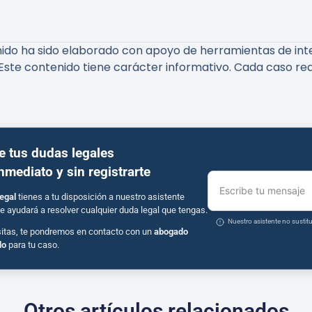
do ha sido elaborado con apoyo de herramientas de inteli
Este contenido tiene carácter informativo. Cada caso req
e tus dudas legales
inmediato y sin registrarte
Escribe tu mensaje
egal
tienes a tu disposición a nuestro asistente
e ayudará a resolver cualquier duda legal que tengas.
Nuestro asistente no susti
sitas, te pondremos en contacto con un
abogado
do
para tu caso.
Otros artículos relacionados