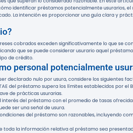
ses que superan lo considerado razonable. En este artícu
 cómo identificar préstamos potencialmente usurarios, el
icado. La intención es proporcionar una guía clara y prác
io?
ereses cobrados exceden significativamente lo que se cons
 indicando que se puede considerar usurario aquel présta
ipo de crédito.
amo personal potencialmente usur
er declarado nulo por usura, considere los siguientes fac
el TAE del préstamo supera los límites establecidos por el 
ave de prácticas usurarias.
 interés del préstamo con el promedio de tasas ofrecida
ede ser una señal de usura.
s condiciones del préstamo son razonables, incluyendo co
e toda la información relativa al préstamo sea presenta