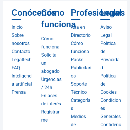
Conócenos
Cómo
Profesionales
Legal
funciona
Inicio
Alta en
Aviso
Sobre
Directorio
Legal
Cómo
nosotros
Cómo
Política
funciona
Contacto
funciona
de
Solicita
Legaltech
Packs
Privacida
un
FAQ
Publicitari
d
abogado
Inteligenci
os
Política
Urgencias
a artificial
Soporte
de
/ 24h
Prensa
Técnico
Cookies
Enlaces
Categoría
Condicion
de interés
s
es
Registrar
Medios
Generales
me
de
Confidenc