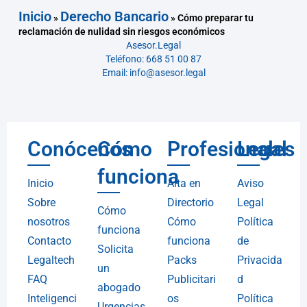
Inicio
Derecho Bancario
»
»
Cómo preparar tu
reclamación de nulidad sin riesgos económicos
Asesor.Legal
Teléfono: 668 51 00 87
Email: info@asesor.legal
Conócenos
Cómo
Profesionales
Legal
funciona
Inicio
Alta en
Aviso
Sobre
Directorio
Legal
Cómo
nosotros
Cómo
Política
funciona
Contacto
funciona
de
Solicita
Legaltech
Packs
Privacida
un
FAQ
Publicitari
d
abogado
Inteligenci
os
Política
Urgencias