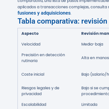
comparativa, una lista de pasos implementables
aplicados a transacciones complejas, consulta n
fusiones y adquisiciones
.
Tabla comparativa: revisión
Aspecto
Revisión ma
Velocidad
Media-baja
Precisión en detección
Alta en manos
rutinaria
Coste inicial
Bajo (salario/
Riesgos legales y de
Bajo si se cum
privacidad
procedimient
Escalabilidad
Limitada