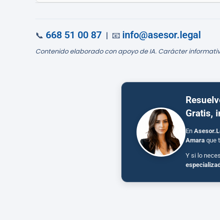
668 51 00 87
info@asesor.legal
📞
| 📧
Contenido elaborado con apoyo de IA. Carácter informativ
Resuelv
Gratis, 
En
Asesor.L
Amara
que t
Y si lo nece
especializa