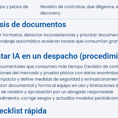
s y juicios de
Revisión de contratos, due diligence, 
discovery
lisis de documentos
ar formatos, detectar inconsistencias y priorizar docume
endizaje automático aceleran tareas que consumían gran
ntar IA en un despacho (procedim
s documentales que consumen más tiempo (revisión de contr
iones del mercado y prueba pilotos con datos anonimiza
de impacto y define medidas de seguridad y enmascaramien
tor documental y forma al equipo en uso y limitaciones de
 de revisión y aprobación por un abogado responsable.
endimiento, corrige sesgos y actualiza modelos periódica
cklist rápida