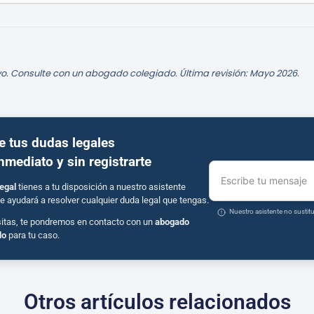
o. Consulte con un abogado colegiado. Última revisión: Mayo 2026.
e tus dudas legales
inmediato y sin registrarte
Escribe tu mensaje
egal
tienes a tu disposición a nuestro asistente
e ayudará a resolver cualquier duda legal que tengas.
Nuestro asistente no susti
sitas, te pondremos en contacto con un
abogado
do
para tu caso.
Otros artículos relacionados