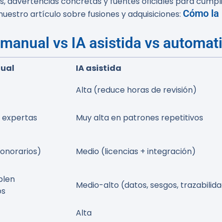
, advertencias concretas y fuentes oficiales para cumpli
Cómo la 
uestro artículo sobre fusiones y adquisiciones:
 manual vs IA asistida vs automa
nual
IA asistida
Alta (reduce horas de revisión)
 expertas
Muy alta en patrones repetitivos
honorarios)
Medio (licencias + integración)
plen
Medio-alto (datos, sesgos, trazabilid
os
Alta