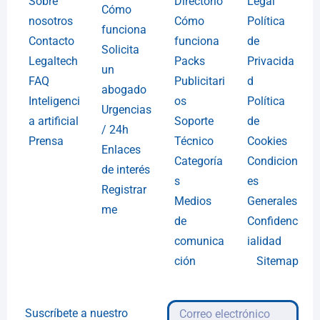
Sobre
Directorio
Legal
Cómo
nosotros
Cómo
Política
funciona
Contacto
funciona
de
Solicita
Legaltech
Packs
Privacida
un
FAQ
Publicitari
d
abogado
Inteligenci
os
Política
Urgencias
a artificial
Soporte
de
/ 24h
Prensa
Técnico
Cookies
Enlaces
Categoría
Condicion
de interés
s
es
Registrar
Medios
Generales
me
de
Confidenc
comunica
ialidad
ción
Sitemap
Suscríbete a nuestro