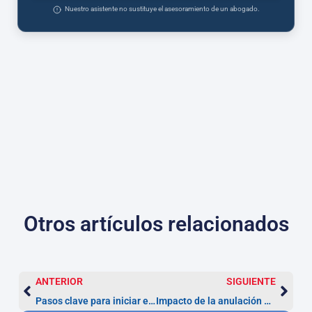
Nuestro asistente no sustituye el asesoramiento de un abogado.
Otros artículos relacionados
ANTERIOR
SIGUIENTE
Pasos clave para iniciar el proceso de devolución de multas ZBE
Impacto de la anulación de la ZBE en las multas impuestas: acciones a seguir