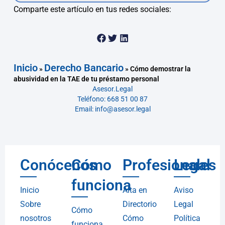
Comparte este artículo en tus redes sociales:
Inicio
Derecho Bancario
»
»
Cómo demostrar la
abusividad en la TAE de tu préstamo personal
Asesor.Legal
Teléfono: 668 51 00 87
Email: info@asesor.legal
Conócenos
Cómo
Profesionales
Legal
funciona
Inicio
Alta en
Aviso
Sobre
Directorio
Legal
Cómo
nosotros
Cómo
Política
funciona