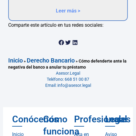
Leer más >
Comparte este artículo en tus redes sociales:
Inicio
Derecho Bancario
»
»
Cómo defenderte ante la
negativa del banco a anular tu préstamo
Asesor.Legal
Teléfono: 668 51 00 87
Email: info@asesor.legal
Conócenos
Cómo
Profesionales
Legal
funciona
Inicio
Alta en
Aviso