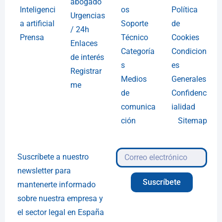
abogado
Inteligenci
os
Política
Urgencias
a artificial
Soporte
de
/ 24h
Prensa
Técnico
Cookies
Enlaces
Categoría
Condicion
de interés
s
es
Registrar
Medios
Generales
me
de
Confidenc
comunica
ialidad
ción
Sitemap
Suscríbete a nuestro
newsletter para
Suscríbete
mantenerte informado
sobre nuestra empresa y
el sector legal en España