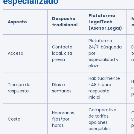
especializado
Plataforma
Despacho
M
Aspecto
LegalTech
tradicional
e
(Asesor.Legal)
Plataforma
Contacto
24/7; búsqueda
B
Acceso
local, cita
por
t
previa
especialidad y
r
plazo
Habitualmente
H
Tiempo de
Días o
<48 h para
s
respuesta
semanas
respuesta
p
inicial
Comparativa
Honorarios
C
de tarifas;
Coste
fijos/por
v
opciones
horas
p
asequibles