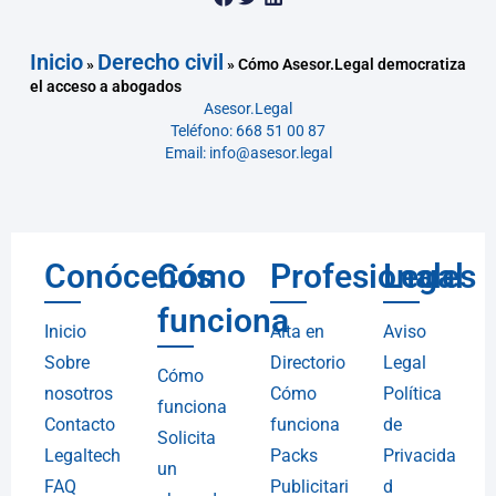
Inicio
Derecho civil
»
»
Cómo Asesor.Legal democratiza
el acceso a abogados
Asesor.Legal
Teléfono: 668 51 00 87
Email: info@asesor.legal
Conócenos
Cómo
Profesionales
Legal
funciona
Inicio
Alta en
Aviso
Sobre
Directorio
Legal
Cómo
nosotros
Cómo
Política
funciona
Contacto
funciona
de
Solicita
Legaltech
Packs
Privacida
un
FAQ
Publicitari
d