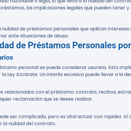
ado razonable o legal, lo que lleva a la nulidad del contra
réstamos, las implicaciones legales que pueden tener y l
a nulidad de préstamos personales que aplican intereses us
mar ante situaciones de abuso.
idad de Préstamos Personales por
arios
réstamo personal se puede considerar usurario. Esto impli
la Ley Azcárate. Un interés excesivo puede llevar a la de
 relacionados con el préstamo: contrato, recibos, extra
lquier reclamación que se desee realizar.
de ser complicado, pero es vital actuar con rapidez. Al d
a nulidad del contrato.