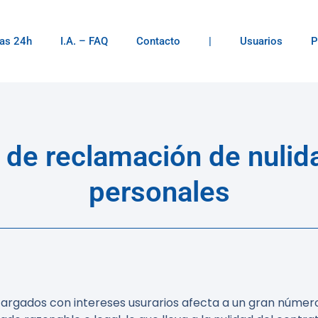
as 24h
I.A. – FAQ
Contacto
|
Usuarios
P
 de reclamación de nuli
personales
rgados con intereses usurarios afecta a un gran número d