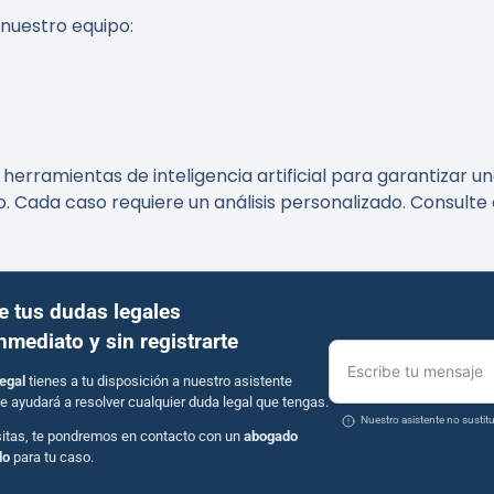
 nuestro equipo:
erramientas de inteligencia artificial para garantizar un
o. Cada caso requiere un análisis personalizado. Consult
e tus dudas legales
inmediato y sin registrarte
Escribe tu mensaje
egal
tienes a tu disposición a nuestro asistente
e ayudará a resolver cualquier duda legal que tengas.
Nuestro asistente no susti
sitas, te pondremos en contacto con un
abogado
do
para tu caso.