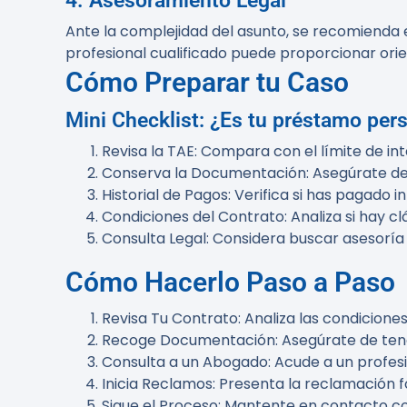
4. Asesoramiento Legal
Ante la complejidad del asunto, se recomienda
profesional cualificado puede proporcionar ori
Cómo Preparar tu Caso
Mini Checklist: ¿Es tu préstamo per
Revisa la TAE
: Compara con el límite de in
Conserva la Documentación
: Asegúrate d
Historial de Pagos
: Verifica si has pagado 
Condiciones del Contrato
: Analiza si hay 
Consulta Legal
: Considera buscar asesoría
Cómo Hacerlo Paso a Paso
Revisa Tu Contrato
: Analiza las condicione
Recoge Documentación
: Asegúrate de ten
Consulta a un Abogado
: Acude a un profes
Inicia Reclamos
: Presenta la reclamación f
Sigue el Proceso
: Mantente en contacto co