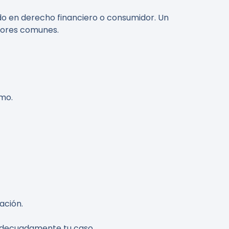
o en derecho financiero o consumidor. Un
rrores comunes.
amo.
ación.
 adecuadamente tu caso.