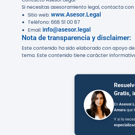
Si necesitas asesoramiento legal, contacta con
www.Asesor.Legal
Sitio web:
Teléfono: 668 51 00 87
info@asesor.legal
Email:
Nota de transparencia y disclaimer:
Este contenido ha sido elaborado con apoyo de h
tema. Este contenido tiene carácter informativ
Resuelv
Gratis, 
En
Asesor.L
Amara
que t
Y si lo nece
especializa