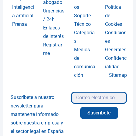
abogado
Inteligenci
os
Política
Urgencias
a artificial
Soporte
de
/ 24h
Prensa
Técnico
Cookies
Enlaces
Categoría
Condicion
de interés
s
es
Registrar
Medios
Generales
me
de
Confidenc
comunica
ialidad
ción
Sitemap
Suscríbete a nuestro
newsletter para
Suscríbete
mantenerte informado
sobre nuestra empresa y
el sector legal en España