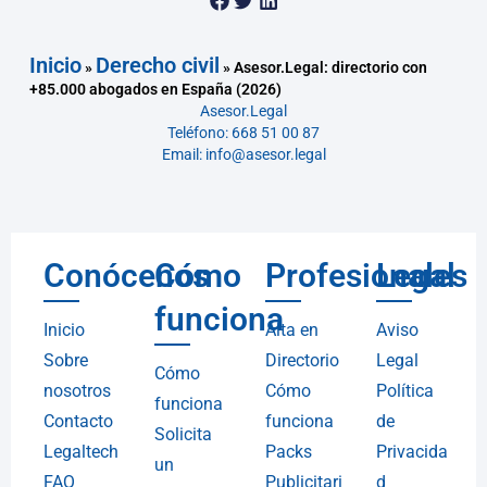
Inicio
Derecho civil
»
»
Asesor.Legal: directorio con
+85.000 abogados en España (2026)
Asesor.Legal
Teléfono: 668 51 00 87
Email: info@asesor.legal
Conócenos
Cómo
Profesionales
Legal
funciona
Inicio
Alta en
Aviso
Sobre
Directorio
Legal
Cómo
nosotros
Cómo
Política
funciona
Contacto
funciona
de
Solicita
Legaltech
Packs
Privacida
un
FAQ
Publicitari
d