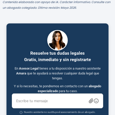
Contenido elaborado con apoyo de IA. Carácter informativo. Consulte con
un abogado colegiado. Última revisión: Mayo 2026.
Resuelve tus dudas legales
Gratis, inmediato y sin registrarte
En
Asesor.Legal
tienes a tu disposición a nuestro asistente
Amara
que te ayudará a resolver cualquier duda legal que
tengas.
Y si lo necesitas, te pondremos en contacto con un
abogado
especializado
para tu caso.
Escribe tu mensaje
Nuestro asistente no sustituye el asesoramiento de un abogado.