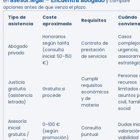
asesor.legal – Encuentra abogado
en
y compare
opciones antes de que venza el plazo.
Tipo de
Coste
Cuándo
Requisitos
asistencia
aproximado
convien
Honorarios
Casos
según tarifa
Contrato de
complejos
Abogado
(consulta
prestación
urgencia,
privado
inicial: 50–150
de servicios
asesoram
€)
estratégi
Personas
Cumplir
Justicia
recursos
requisitos
gratuita
Gratuita si
limitados
económicos
(asistencia
procede
asuntos p
y de
letrada)
civil, famil
materia
social
Asesoría
0–100 €
Dudas inic
inicial
Consulta
(según
valoració
gratuita /
puntual
promoción)
viabilidad