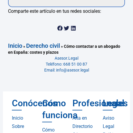
Comparte este artículo en tus redes sociales:
Inicio
Derecho civil
»
»
Cómo contactar a un abogado
en España: costes y plazos
Asesor.Legal
Teléfono: 668 51 00 87
Email: info@asesor.legal
Conócenos
Cómo
Profesionales
Legal
funciona
Inicio
Alta en
Aviso
Sobre
Directorio
Legal
Cómo