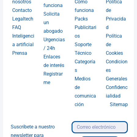
nosotros
Cómo
Política
funciona
Contacto
funciona
de
Solicita
Legaltech
Packs
Privacida
un
FAQ
Publicitari
d
abogado
Inteligenci
os
Política
Urgencias
a artificial
Soporte
de
/ 24h
Prensa
Técnico
Cookies
Enlaces
Categoría
Condicion
de interés
s
es
Registrar
Medios
Generales
me
de
Confidenc
comunica
ialidad
ción
Sitemap
Suscríbete a nuestro
newsletter para