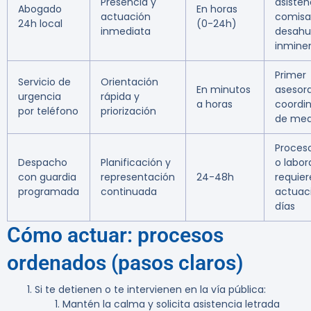
Presencia y
asisten
Abogado
En horas
actuación
comisar
24h local
(0-24h)
inmediata
desahu
inmine
Primer
Servicio de
Orientación
En minutos
asesor
urgencia
rápida y
a horas
coordi
por teléfono
priorización
de med
Proceso
Despacho
Planificación y
o labor
con guardia
representación
24-48h
requie
programada
continuada
actuac
días
Cómo actuar: procesos
ordenados (pasos claros)
Si te detienen o te intervienen en la vía pública:
Mantén la calma y solicita asistencia letrada