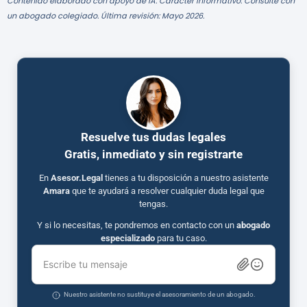
Contenido elaborado con apoyo de IA. Carácter informativo. Consulte con
un abogado colegiado. Última revisión: Mayo 2026.
Resuelve tus dudas legales
Gratis, inmediato y sin registrarte
En
Asesor.Legal
tienes a tu disposición a nuestro asistente
Amara
que te ayudará a resolver cualquier duda legal que
tengas.
Y si lo necesitas, te pondremos en contacto con un
abogado
especializado
para tu caso.
Escribe tu mensaje
Nuestro asistente no sustituye el asesoramiento de un abogado.