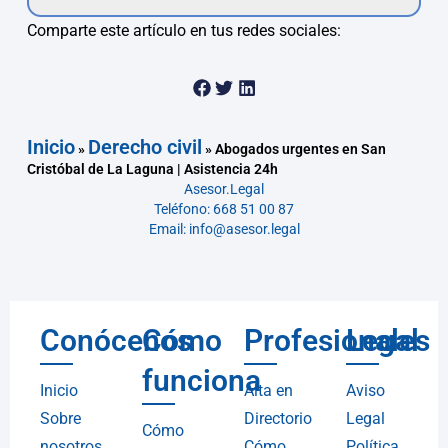
Comparte este artículo en tus redes sociales:
Inicio
Derecho civil
»
»
Abogados urgentes en San
Cristóbal de La Laguna | Asistencia 24h
Asesor.Legal
Teléfono: 668 51 00 87
Email: info@asesor.legal
Conócenos
Cómo
Profesionales
Legal
funciona
Inicio
Alta en
Aviso
Sobre
Directorio
Legal
Cómo
nosotros
Cómo
Política