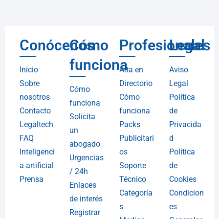
Conócenos
Cómo
Profesionales
Legal
funciona
Inicio
Alta en
Aviso
Sobre
Directorio
Legal
Cómo
nosotros
Cómo
Política
funciona
Contacto
funciona
de
Solicita
Legaltech
Packs
Privacida
un
FAQ
Publicitari
d
abogado
Inteligenci
os
Política
Urgencias
a artificial
Soporte
de
/ 24h
Prensa
Técnico
Cookies
Enlaces
Categoría
Condicion
de interés
s
es
Registrar