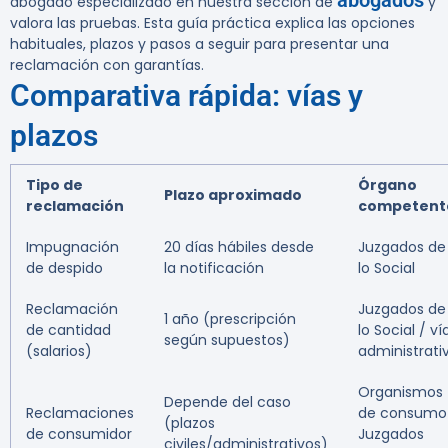
abogados
abogado especializado en nuestra sección de
y
valora las pruebas. Esta guía práctica explica las opciones
habituales, plazos y pasos a seguir para presentar una
reclamación con garantías.
Comparativa rápida: vías y
plazos
Tipo de
Órgano
Plazo aproximado
reclamación
competent
Impugnación
20 días hábiles desde
Juzgados de
de despido
la notificación
lo Social
Reclamación
Juzgados de
1 año (prescripción
de cantidad
lo Social / ví
según supuestos)
(salarios)
administrati
Organismos
Depende del caso
Reclamaciones
de consumo
(plazos
de consumidor
Juzgados
civiles/administrativos)