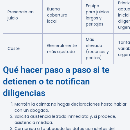
Priori
Equipo
Buena
actua
Presencia en
para juicios
cobertura
inicial
juicio
largos y
local
dilige
peritajes
urgen
Más
Tarifa
Generalmente
elevado
Coste
variab
más ajustado
(recursos y
urgen
peritos)
Qué hacer paso a paso si te
detienen o te notifican
diligencias
Mantén la calma: no hagas declaraciones hasta hablar
con un abogado.
Solicita asistencia letrada inmediata y, si procede,
asistencia médica.
Comunica a tu abogado los datos completos del