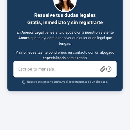
Resuelve tus dudas legales
Gratis, inmediato y sin registrarte
En
Asesor.Legal
tienes a tu disposición a nuestro asistente
Amara
que te ayudará a resolver cualquier duda legal que
tengas.
Y si lo necesitas, te pondremos en contacto con un
abogado
especializado
para tu caso.
Escribe tu mensaje
Nuestro asistente no sustituye el asesoramiento de un abogado.