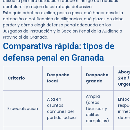
desde la primera actuación reduce el riesgo de medidas
cautelares y mejora la estrategia defensiva.
Esta guía práctica explica, paso a paso, qué hacer desde la
detención o notificación de diligencias, qué plazos no debe
perder y cómo elegir defensa penal adecuada en los
Juzgados de Instrucción y la Sección Penal de la Audiencia
Provincial de Granada.
Comparativa rápida: tipos de
defensa penal en Granada
Abog
Despacho
Despacho
Criterio
24h /
local
grande
Urge
Amplia
Alta en
Enfoc
(áreas
asuntos
respu
Especialización
técnicas y
comunes del
inmed
delitos
partido judicial
deten
complejos)