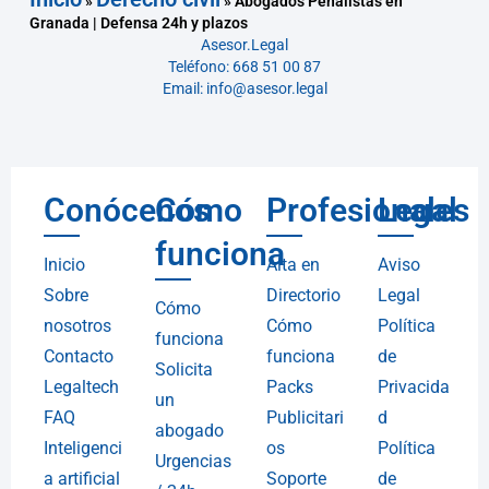
»
»
Abogados Penalistas en
Granada | Defensa 24h y plazos
Asesor.Legal
Teléfono: 668 51 00 87
Email: info@asesor.legal
Conócenos
Cómo
Profesionales
Legal
funciona
Inicio
Alta en
Aviso
Sobre
Directorio
Legal
Cómo
nosotros
Cómo
Política
funciona
Contacto
funciona
de
Solicita
Legaltech
Packs
Privacida
un
FAQ
Publicitari
d
abogado
Inteligenci
os
Política
Urgencias
a artificial
Soporte
de