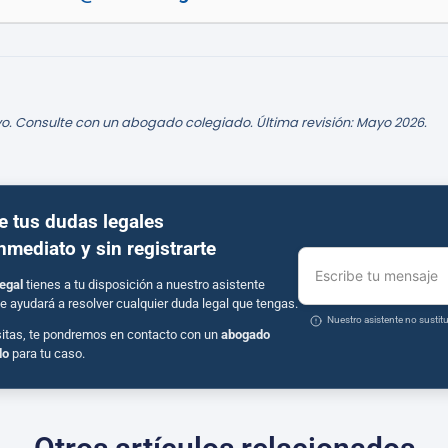
o. Consulte con un abogado colegiado. Última revisión: Mayo 2026.
e tus dudas legales
inmediato y sin registrarte
Escribe tu mensaje
egal
tienes a tu disposición a nuestro asistente
e ayudará a resolver cualquier duda legal que tengas.
Nuestro asistente no susti
sitas, te pondremos en contacto con un
abogado
do
para tu caso.