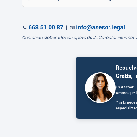
668 51 00 87
info@asesor.legal
📞
| 📧
Contenido elaborado con apoyo de IA. Carácter informativ
Resuelv
Gratis, 
En
Asesor.L
Amara
que t
Y si lo nece
especializa