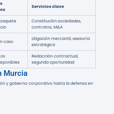
s
Servicios clave
vos
 paquete
Constitución sociedades,
icio
contratos, M&A
Litigación mercantil, asesoría
ún caso
estratégica
tos
Redacción contractual,
isponibles
segunda oportunidad
n Murcia
ón y gobierno corporativo hasta la defensa en