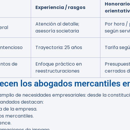
Honorario
Experiencia / rasgos
orientati
Atención al detalle;
Por hora /
eral
asesoría societaria
según serv
ontencioso
Trayectoria: 25 años
Tarifa seg
entos de
Enfoque práctico en
Presupues
reestructuraciones
cerrados d
recen los abogados mercantiles e
mplio de necesidades empresariales: desde la constituci
emandados destacan:
ca de la empresa.
os mercantiles.
gence.
clamaciones de impago.