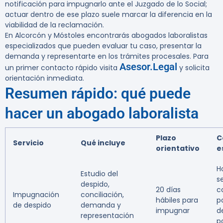
notificación para impugnarlo ante el Juzgado de lo Social;
actuar dentro de ese plazo suele marcar la diferencia en la
viabilidad de la reclamación.
En Alcorcón y Móstoles encontrarás abogados laboralistas
especializados que pueden evaluar tu caso, presentar la
demanda y representarte en los trámites procesales. Para
Asesor.Legal
un primer contacto rápido visita
y solicita
orientación inmediata.
Resumen rápido: qué puede
hacer un abogado laboralista
Plazo
C
Servicio
Qué incluye
orientativo
e
H
Estudio del
s
despido,
20 días
c
Impugnación
conciliación,
hábiles para
p
de despido
demanda y
impugnar
d
representación
p