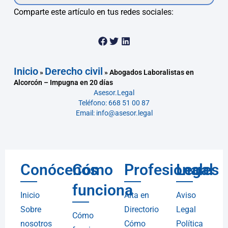
Comparte este artículo en tus redes sociales:
Inicio
Derecho civil
»
»
Abogados Laboralistas en
Alcorcón – Impugna en 20 días
Asesor.Legal
Teléfono: 668 51 00 87
Email: info@asesor.legal
Conócenos
Cómo
Profesionales
Legal
funciona
Inicio
Alta en
Aviso
Sobre
Directorio
Legal
Cómo
nosotros
Cómo
Política