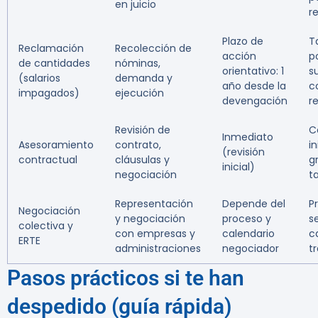
en juicio
r
Plazo de
Ta
Reclamación
Recolección de
acción
p
de cantidades
nóminas,
orientativo: 1
s
(salarios
demanda y
año desde la
c
impagados)
ejecución
devengación
r
Revisión de
C
Inmediato
Asesoramiento
contrato,
in
(revisión
contractual
cláusulas y
g
inicial)
negociación
ta
Representación
Depende del
P
Negociación
y negociación
proceso y
s
colectiva y
con empresas y
calendario
c
ERTE
administraciones
negociador
t
Pasos prácticos si te han
despedido (guía rápida)