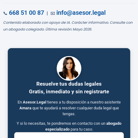
668 51 00 87
info@asesor.legal
📞
| 📧
Contenido elaborado con apoyo de IA. Carácter informativo. Consulte con
un abogado colegiado. Última revisión: Mayo 2026.
Resuelve tus dudas legales
Gratis, inmediato y sin registrarte
En
Asesor.Legal
tienes a tu disposición a nuestro asistente
Amara
que te ayudará a resolver cualquier duda legal que
tengas.
Y si lo necesitas, te pondremos en contacto con un
abogado
especializado
para tu caso.