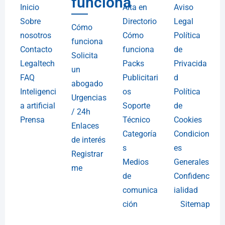
funciona
Inicio
Alta en
Aviso
Sobre
Directorio
Legal
Cómo
nosotros
Cómo
Política
funciona
Contacto
funciona
de
Solicita
Legaltech
Packs
Privacida
un
FAQ
Publicitari
d
abogado
Inteligenci
os
Política
Urgencias
a artificial
Soporte
de
/ 24h
Prensa
Técnico
Cookies
Enlaces
Categoría
Condicion
de interés
s
es
Registrar
Medios
Generales
me
de
Confidenc
comunica
ialidad
ción
Sitemap