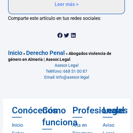
Leer más >
Comparte este artículo en tus redes sociales:
Inicio
Derecho Penal
»
»
Abogados violencia de
género en Almería | Asesor.Legal
Asesor.Legal
Teléfono: 668 51 00 87
Email: info@asesor.legal
Conócenos
Cómo
Profesionales
Legal
funciona
Inicio
Alta en
Aviso