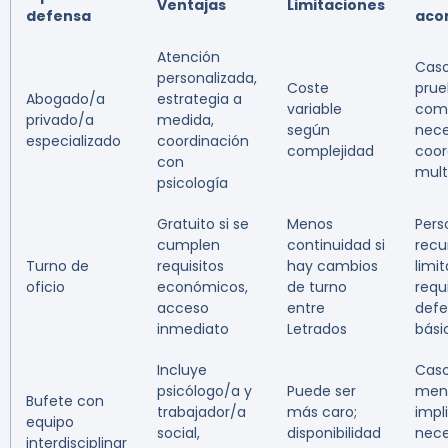
Ventajas
Limitaciones
defensa
aco
Atención
Caso
personalizada,
Coste
prue
Abogado/a
estrategia a
variable
comp
privado/a
medida,
según
nece
especializado
coordinación
complejidad
coor
con
multi
psicología
Gratuito si se
Menos
Pers
cumplen
continuidad si
recu
Turno de
requisitos
hay cambios
limi
oficio
económicos,
de turno
requ
acceso
entre
def
inmediato
Letrados
bási
Incluye
Caso
psicólogo/a y
Puede ser
men
Bufete con
trabajador/a
más caro;
impl
equipo
social,
disponibilidad
nece
interdisciplinar