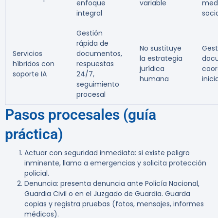
enfoque
variable
med
integral
soci
Gestión
rápida de
No sustituye
Gest
Servicios
documentos,
la estrategia
docu
híbridos con
respuestas
jurídica
coor
soporte IA
24/7,
humana
inici
seguimiento
procesal
Pasos procesales (guía
práctica)
Actuar con seguridad inmediata: si existe peligro
inminente, llama a emergencias y solicita protección
policial.
Denuncia: presenta denuncia ante Policía Nacional,
Guardia Civil o en el Juzgado de Guardia. Guarda
copias y registra pruebas (fotos, mensajes, informes
médicos).