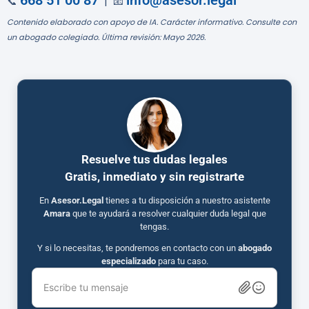
668 51 00 87
info@asesor.legal
📞
| 📧
Contenido elaborado con apoyo de IA. Carácter informativo. Consulte con
un abogado colegiado. Última revisión: Mayo 2026.
Resuelve tus dudas legales
Gratis, inmediato y sin registrarte
En
Asesor.Legal
tienes a tu disposición a nuestro asistente
Amara
que te ayudará a resolver cualquier duda legal que
tengas.
Y si lo necesitas, te pondremos en contacto con un
abogado
especializado
para tu caso.
Escribe tu mensaje