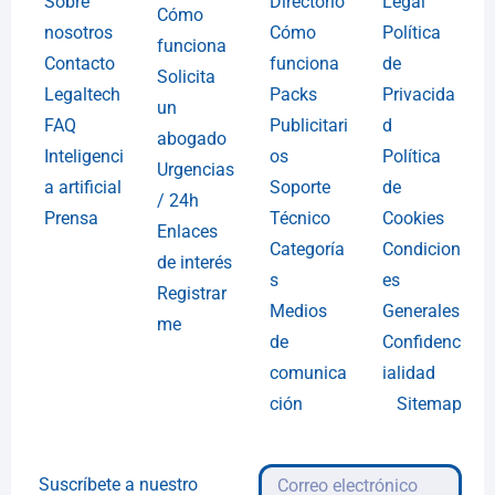
Sobre
Directorio
Legal
Cómo
nosotros
Cómo
Política
funciona
Contacto
funciona
de
Solicita
Legaltech
Packs
Privacida
un
FAQ
Publicitari
d
abogado
Inteligenci
os
Política
Urgencias
a artificial
Soporte
de
/ 24h
Prensa
Técnico
Cookies
Enlaces
Categoría
Condicion
de interés
s
es
Registrar
Medios
Generales
me
de
Confidenc
comunica
ialidad
ción
Sitemap
Suscríbete a nuestro