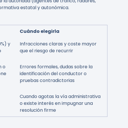
e la autoridad (agentes de tráfico, radares,
ormativa estatal y autonómica.
Cuándo elegirla
0%) y
Infracciones claras y coste mayor
o
que el riesgo de recurrir
n o
Errores formales, dudas sobre la
one
identificación del conductor o
pruebas contradictorias
Cuando agotas la vía administrativa
o existe interés en impugnar una
resolución firme