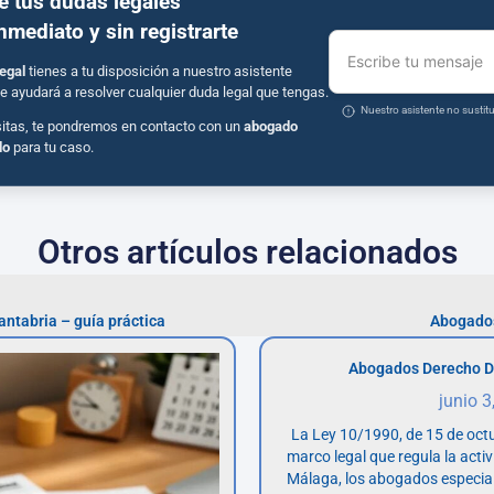
e tus dudas legales
inmediato y sin registrarte
Escribe tu mensaje
egal
tienes a tu disposición a nuestro asistente
e ayudará a resolver cualquier duda legal que tengas.
Nuestro asistente no susti
sitas, te pondremos en contacto con un
abogado
do
para tu caso.
Otros artículos relacionados
ntabria – guía práctica
Abogados
Abogados Derecho D
junio 3
La Ley 10/1990, de 15 de octu
marco legal que regula la acti
Málaga, los abogados especia