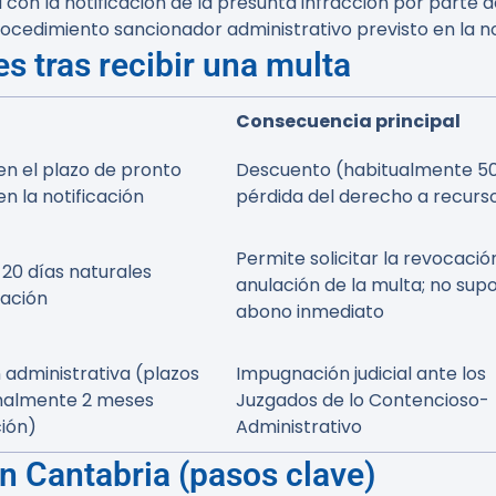
 con la notificación de la presunta infracción por parte d
rocedimiento sancionador administrativo previsto en la n
s tras recibir una multa
Consecuencia principal
n el plazo de pronto
Descuento (habitualmente 5
n la notificación
pérdida del derecho a recurs
Permite solicitar la revocació
20 días naturales
anulación de la multa; no sup
cación
abono inmediato
 administrativa (plazos
Impugnación judicial ante los
rmalmente 2 meses
Juzgados de lo Contencioso-
ción)
Administrativo
n Cantabria (pasos clave)