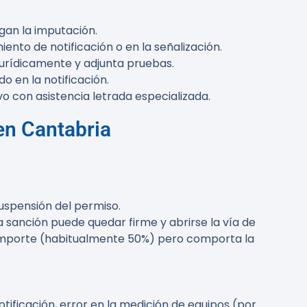
igan la imputación.
iento de notificación o en la señalización.
jurídicamente y adjunta pruebas.
do en la notificación.
vo con asistencia letrada especializada.
en Cantabria
uspensión del permiso.
la sanción puede quedar firme y abrirse la vía de
l importe (habitualmente 50%) pero comporta la
tificación, error en la medición de equipos (por