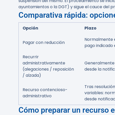
suspensión del mismo. El procedimiento se inicia
ayuntamientos o la DGT) y sigue el cauce del p
Comparativa rápida: opcione
Opción
Plazo
Normalmente e
Pagar con reducción
pago indicado e
Recurrir
administrativamente
Generalmente 
(alegaciones / reposición
desde la notifi
/ alzada)
Tras resolución
Recurso contencioso-
variables: no
administrativo
desde notifica
Cómo preparar un recurso e