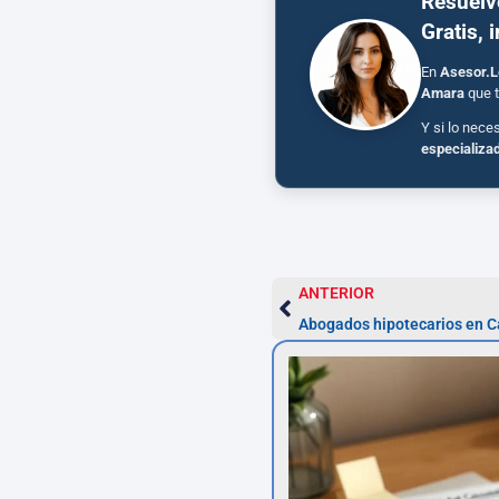
Resuelv
Gratis, 
En
Asesor.L
Amara
que t
Y si lo nece
especializa
ANTERIOR
Abogados hipotecarios en Ca