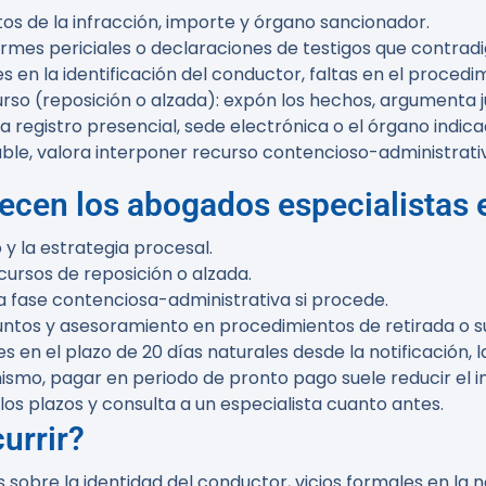
datos de la infracción, importe y órgano sancionador.
formes periciales o declaraciones de testigos que contrad
s en la identificación del conductor, faltas en el procedim
urso (reposición o alzada): expón los hechos, argumenta 
za registro presencial, sede electrónica o el órgano indica
rable, valora interponer recurso contencioso-administrati
recen los abogados especialistas 
 y la estrategia procesal.
ursos de reposición o alzada.
a fase contenciosa-administrativa si procede.
ntos y asesoramiento en procedimientos de retirada o s
s en el plazo de 20 días naturales desde la notificación, 
mismo, pagar en periodo de pronto pago suele reducir e
los plazos y consulta a un especialista cuanto antes.
urrir?
obre la identidad del conductor, vicios formales en la no