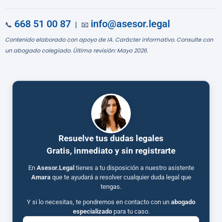
668 51 00 87
info@asesor.legal
📞
| 📧
Contenido elaborado con apoyo de IA. Carácter informativo. Consulte con
un abogado colegiado. Última revisión: Mayo 2026.
Resuelve tus dudas legales
Gratis, inmediato y sin registrarte
En
Asesor.Legal
tienes a tu disposición a nuestro asistente
Amara
que te ayudará a resolver cualquier duda legal que
tengas.
Y si lo necesitas, te pondremos en contacto con un
abogado
especializado
para tu caso.