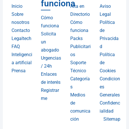
funciona
Inicio
Alta en
Aviso
Sobre
Directorio
Legal
Cómo
nosotros
Cómo
Política
funciona
Contacto
funciona
de
Solicita
Legaltech
Packs
Privacida
un
FAQ
Publicitari
d
abogado
Inteligenci
os
Política
Urgencias
a artificial
Soporte
de
/ 24h
Prensa
Técnico
Cookies
Enlaces
Categoría
Condicion
de interés
s
es
Registrar
Medios
Generales
me
de
Confidenc
comunica
ialidad
ción
Sitemap