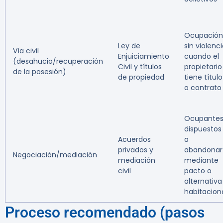
Ocupación
Ley de
sin violenc
Vía civil
Enjuiciamiento
cuando el
(desahucio/recuperación
Civil y títulos
propietario
de la posesión)
de propiedad
tiene título
o contrato
Ocupante
dispuestos
Acuerdos
a
privados y
abandonar
Negociación/mediación
mediación
mediante
civil
pacto o
alternativa
habitacion
Proceso recomendado (pasos