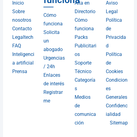
Inicio
Alta en
Aviso
Sobre
Directorio
Legal
Cómo
nosotros
Cómo
Política
funciona
Contacto
funciona
de
Solicita
Legaltech
Packs
Privacida
un
FAQ
Publicitari
d
abogado
Inteligenci
os
Política
Urgencias
a artificial
Soporte
de
/ 24h
Prensa
Técnico
Cookies
Enlaces
Categoría
Condicion
de interés
s
es
Registrar
Medios
Generales
me
de
Confidenc
comunica
ialidad
ción
Sitemap