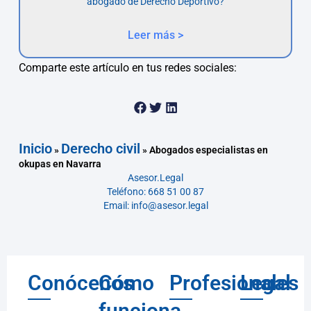
abogado de Derecho Deportivo?
Leer más >
Comparte este artículo en tus redes sociales:
Inicio
Derecho civil
»
»
Abogados especialistas en
okupas en Navarra
Asesor.Legal
Teléfono: 668 51 00 87
Email: info@asesor.legal
Conócenos
Cómo
Profesionales
Legal
funciona