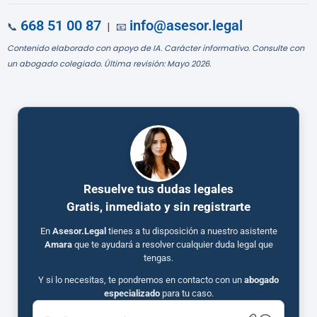
668 51 00 87
info@asesor.legal
📞
| 📧
Contenido elaborado con apoyo de IA. Carácter informativo. Consulte con
un abogado colegiado. Última revisión: Mayo 2026.
Resuelve tus dudas legales
Gratis, inmediato y sin registrarte
En
Asesor.Legal
tienes a tu disposición a nuestro asistente
Amara
que te ayudará a resolver cualquier duda legal que
tengas.
Y si lo necesitas, te pondremos en contacto con un
abogado
especializado
para tu caso.