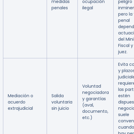
medidas
ocupación
peligro
penales
ilegal
inminen
pero la
penal
depend
actuac
del Mini
Fiscal y
juez.
Evita c
y plazo
judicial
requier
Voluntad
las par
negociadora
Mediación o
Salida
estén
y garantías
acuerdo
voluntaria
dispues
(aval,
extrajudicial
sin juicio
negocia
documento,
suele
etc.)
conven
cuando
hay perf