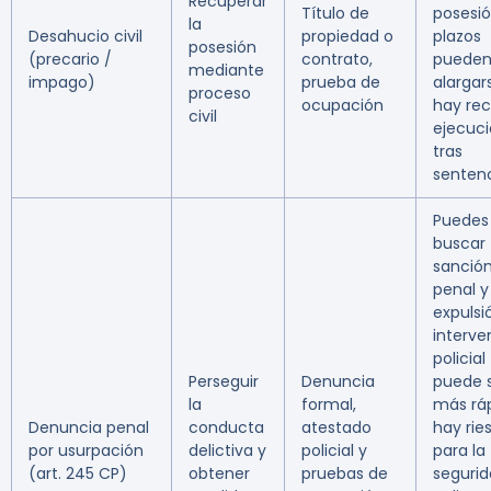
Recuperar
Título de
posesió
la
Desahucio civil
propiedad o
plazos
posesión
(precario /
contrato,
puede
mediante
impago)
prueba de
alargars
proceso
ocupación
hay rec
civil
ejecuc
tras
sentenc
Puedes
buscar
sanció
penal y
expulsió
interve
policial
Perseguir
Denuncia
puede 
la
formal,
más ráp
Denuncia penal
conducta
atestado
hay rie
por usurpación
delictiva y
policial y
para la
(art. 245 CP)
obtener
pruebas de
segurid