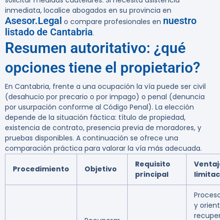
solicitar medidas cautelares. Si necesita asistencia
inmediata, localice abogados en su provincia en
Asesor.Legal
nuestro
o compare profesionales en
listado de Cantabria
.
Resumen autoritativo: ¿qué
opciones tiene el propietario?
En Cantabria, frente a una ocupación la vía puede ser civil
(desahucio por precario o por impago) o penal (denuncia
por usurpación conforme al Código Penal). La elección
depende de la situación fáctica: título de propiedad,
existencia de contrato, presencia previa de moradores, y
pruebas disponibles. A continuación se ofrece una
comparación práctica para valorar la vía más adecuada.
Requisito
Ventaj
Procedimiento
Objetivo
principal
limita
Proceso
y orien
recuper