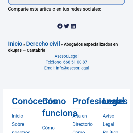
Comparte este artículo en tus redes sociales:
Inicio
Derecho civil
»
»
Abogados especializados en
okupas — Cantabria
Asesor.Legal
Teléfono: 668 51 00 87
Email: info@asesor.legal
Conócenos
Cómo
Profesionales
Legal
funciona
Inicio
Alta en
Aviso
Sobre
Directorio
Legal
Cómo
nosotros
Cómo
Política