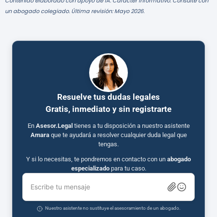
Contenido elaborado con apoyo de IA. Carácter informativo. Consulte con
un abogado colegiado. Última revisión: Mayo 2026.
Resuelve tus dudas legales
Gratis, inmediato y sin registrarte
En
Asesor.Legal
tienes a tu disposición a nuestro asistente
Amara
que te ayudará a resolver cualquier duda legal que
tengas.
Y si lo necesitas, te pondremos en contacto con un
abogado
especializado
para tu caso.
Escribe tu mensaje
Nuestro asistente no sustituye el asesoramiento de un abogado.