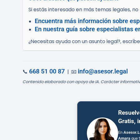
Si estás interesado en más temas legales, no d
Encuentra más información sobre espe
En nuestra guía sobre especialistas e
¿Necesitas ayuda con un asunto legal?, escríb
668 51 00 87
info@asesor.legal
📞
| 📧
Contenido elaborado con apoyo de IA. Carácter informativ
Resuelv
Gratis, 
En
Asesor.L
Amara
que t