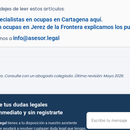
ejes de leer estos artículos:
cialistas en ocupas en Cartagena aquí.
n ocupas en Jerez de la Frontera explicamos los pu
info@asesor.legal
enos a
o. Consulte con un abogado colegiado. Última revisión: Mayo 2026.
e tus dudas legales
inmediato y sin registrarte
Escribe tu mensaje
egal
tienes a tu disposición a nuestro asistente
e ayudará a resolver cualquier duda legal que tengas.