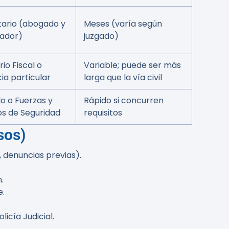
tario (abogado y
Meses (varía según
ador)
juzgado)
rio Fiscal o
Variable; puede ser más
ia particular
larga que la vía civil
o o Fuerzas y
Rápido si concurren
s de Seguridad
requisitos
sos)
, denuncias previas).
.
e.
licía Judicial.