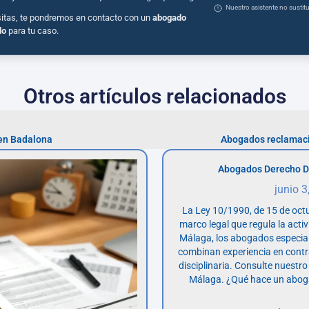
Nuestro asistente no susti
sitas, te pondremos en contacto con un
abogado
do
para tu caso.
Otros artículos relacionados
en Badalona
Abogados reclamaci
Abogados Derecho D
junio 3
La Ley 10/1990, de 15 de octu
marco legal que regula la acti
Málaga, los abogados especia
combinan experiencia en contr
disciplinaria. Consulte nuestro
Málaga. ¿Qué hace un abog