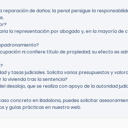
 y la reparación de daños; la penal persigue la responsabi
s.
or?
ria la representación por abogado y, en la mayoría de ca
empadronamiento?
pación ni confiere título de propiedad; su efecto es admin
o?
d y tasas judiciales. Solicita varios presupuestos y valo
la vivienda tras la sentencia?
l desalojo, que se realiza con apoyo de la autoridad judic
caso concreto en Badalona, puedes solicitar asesoramient
s y guías prácticas en nuestra web.