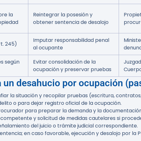
bre la
Reintegrar la posesión y
Propie
ropiedad
obtener sentencia de desalojo
procur
Imputar responsabilidad penal
Ministe
t. 245)
al ocupante
denunc
es según
Evitar consolidación de la
Juzgad
ocupación y preservar pruebas
Cuerpo
a un desahucio por ocupación (pa
iar la situación y recopilar pruebas (escritura, contratos
delito o para dejar registro oficial de la ocupación.
procurador para preparar la demanda y la documentación
competente y solicitud de medidas cautelares si proced
eñalamiento del juicio o trámite judicial correspondiente.
entencia; en caso favorable, ejecución y desalojo por la Po