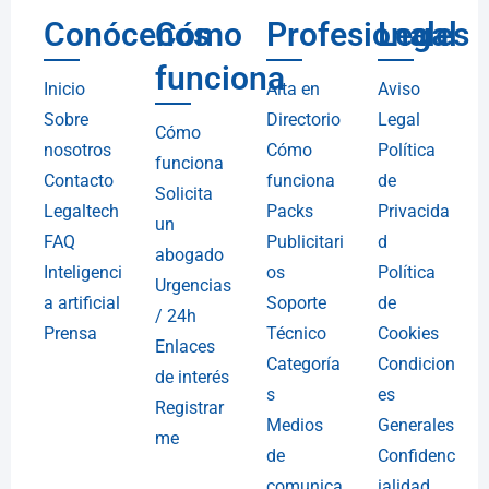
Conócenos
Cómo
Profesionales
Legal
funciona
Inicio
Alta en
Aviso
Sobre
Directorio
Legal
Cómo
nosotros
Cómo
Política
funciona
Contacto
funciona
de
Solicita
Legaltech
Packs
Privacida
un
FAQ
Publicitari
d
abogado
Inteligenci
os
Política
Urgencias
a artificial
Soporte
de
/ 24h
Prensa
Técnico
Cookies
Enlaces
Categoría
Condicion
de interés
s
es
Registrar
Medios
Generales
me
de
Confidenc
comunica
ialidad