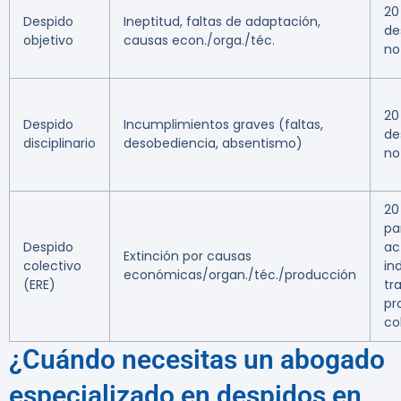
20
Despido
Ineptitud, faltas de adaptación,
de
objetivo
causas econ./orga./téc.
no
20
Despido
Incumplimientos graves (faltas,
de
disciplinario
desobediencia, absentismo)
no
20
pa
Despido
ac
Extinción por causas
colectivo
in
económicas/organ./téc./producción
(ERE)
tr
pr
co
¿Cuándo necesitas un abogado
especializado en despidos en