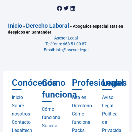
Inicio
Derecho Laboral
»
»
Abogados especialistas en
despidos en Santander
Asesor.Legal
Teléfono: 668 51 00 87
Email: info@asesor.legal
Conócenos
Cómo
Profesionales
Legal
funciona
Inicio
Alta en
Aviso
Sobre
Directorio
Legal
Cómo
nosotros
Cómo
Política
funciona
Contacto
funciona
de
Solicita
Legaltech
Packs
Privacida