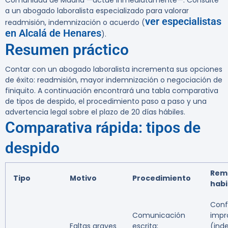
Comunidad de Madrid —actúe inmediatamente—. Consulte
a un abogado laboralista especializado para valorar
ver especialistas
readmisión, indemnización o acuerdo (
en Alcalá de Henares
).
Resumen práctico
Contar con un abogado laboralista incrementa sus opciones
de éxito: readmisión, mayor indemnización o negociación de
finiquito. A continuación encontrará una tabla comparativa
de tipos de despido, el procedimiento paso a paso y una
advertencia legal sobre el plazo de 20 días hábiles.
Comparativa rápida: tipos de
despido
Rem
Tipo
Motivo
Procedimiento
habi
Conf
Comunicación
impr
Faltas graves
escrita;
(ind