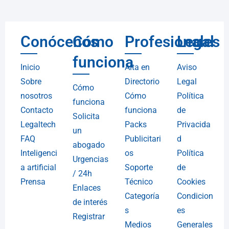
Conócenos
Cómo
Profesionales
Legal
funciona
Inicio
Alta en
Aviso
Sobre
Directorio
Legal
Cómo
nosotros
Cómo
Política
funciona
Contacto
funciona
de
Solicita
Legaltech
Packs
Privacida
un
FAQ
Publicitari
d
abogado
Inteligenci
os
Política
Urgencias
a artificial
Soporte
de
/ 24h
Prensa
Técnico
Cookies
Enlaces
Categoría
Condicion
de interés
s
es
Registrar
Medios
Generales