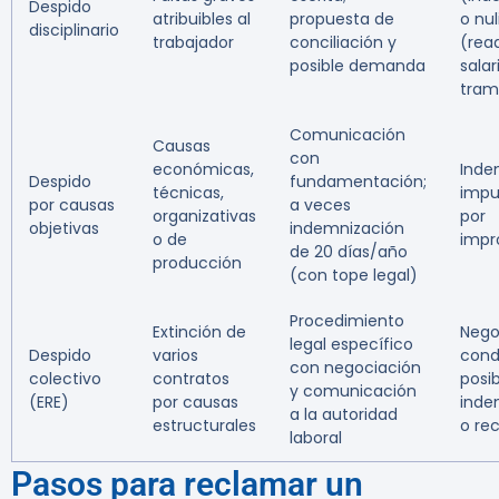
Despido
atribuibles al
propuesta de
o nu
disciplinario
trabajador
conciliación y
(rea
posible demanda
salar
tram
Comunicación
Causas
con
económicas,
Inde
Despido
fundamentación;
técnicas,
impu
por causas
a veces
organizativas
por
objetivas
indemnización
o de
impr
de 20 días/año
producción
(con tope legal)
Procedimiento
Extinción de
Nego
legal específico
Despido
varios
cond
con negociación
colectivo
contratos
posib
y comunicación
(ERE)
por causas
inde
a la autoridad
estructurales
o re
laboral
Pasos para reclamar un