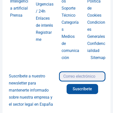
Inteligenci
os
Política
Urgencias
a artificial
Soporte
de
/ 24h
Prensa
Técnico
Cookies
Enlaces
Categoría
Condicion
de interés
s
es
Registrar
Medios
Generales
me
de
Confidenc
comunica
ialidad
ción
Sitemap
Suscríbete a nuestro
newsletter para
Suscríbete
mantenerte informado
sobre nuestra empresa y
el sector legal en España