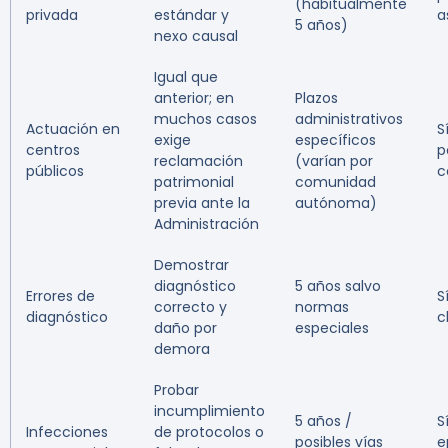
(habitualmente
privada
estándar y
a
5 años)
nexo causal
Igual que
anterior; en
Plazos
muchos casos
administrativos
Actuación en
S
exige
específicos
centros
p
reclamación
(varían por
públicos
c
patrimonial
comunidad
previa ante la
autónoma)
Administración
Demostrar
diagnóstico
5 años salvo
Errores de
S
correcto y
normas
diagnóstico
c
daño por
especiales
demora
Probar
incumplimiento
5 años /
S
Infecciones
de protocolos o
posibles vías
e