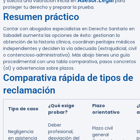
Asesor.Legal
y solicita una valoración inicial en
para
proteger tu derecho y preparar la prueba.
Resumen práctico
Contar con abogados especialistas en Derecho Sanitario en
Sabadell aumenta las opciones de éxito: gestionan la
obtención de la historia clínica, coordinan peritajes médicos
independientes y deciden la vía adecuada (extrajudicial, civil
o contencioso‑administrativa). Más abajo tienes una guía
procedimental con una tabla comparativa, pasos concretos
(ol) y advertencias sobre plazos.
Comparativa rápida de tipos de
reclamación
¿Qué exige
Plazo
¿
Tipo de caso
probar?
orientativo
a
Deber
Plazo civil
Negligencia
profesional,
S
general
en asistencia
desviación del
p