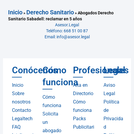
Inicio
Derecho Sanitario
»
»
Abogados Derecho
Sanitario Sabadell: reclamar en 5 años
Asesor.Legal
Teléfono: 668 51 00 87
Email: info@asesor.legal
Conócenos
Cómo
Profesionales
Legal
funciona
Inicio
Alta en
Aviso
Sobre
Directorio
Legal
Cómo
nosotros
Cómo
Política
funciona
Contacto
funciona
de
Solicita
Legaltech
Packs
Privacida
un
FAQ
Publicitari
d
abogado