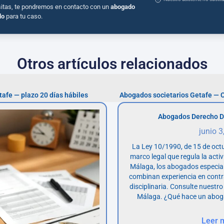
sitas, te pondremos en contacto con un
abogado
do
para tu caso.
Otros artículos relacionados
afe — plazo 20 días hábiles
Abogados societarios Getafe — C
Abogados Derecho D
junio 3
La Ley 10/1990, de 15 de octu
marco legal que regula la acti
Málaga, los abogados especia
combinan experiencia en contr
disciplinaria. Consulte nuestro
Málaga. ¿Qué hace un abog
Leer 