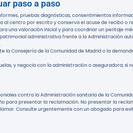
uar paso a paso
formes, pruebas diagnósticas, consentimientos informado
ica al centro por escrito y conserva el acuse de recibo o r
a una valoración inicial y para coordinar un peritaje mé
atrimonial administrativa frente a la Administración aut
.
te la Consejería de la Comunidad de Madrid o la demanda 
as, y negocia con la administración o aseguradora; si no h
niales contra la Administración sanitaria de la Comunida
ño
para presentar la reclamación. No presentar la recla
clamar. Consulte urgentemente con un abogado para evitar