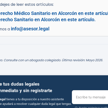
ejes de leer estos artículos:
recho Médico Sanitario en Alcorcón en este artícu
echo Sanitario en Alcorcón en este artículo.
info@asesor.legal
enos a
o. Consulte con un abogado colegiado. Última revisión: Mayo 2026.
e tus dudas legales
inmediato y sin registrarte
Escribe tu mensaje
egal
tienes a tu disposición a nuestro asistente
e ayudará a resolver cualquier duda legal que tengas.
Nuestro asistente no susti