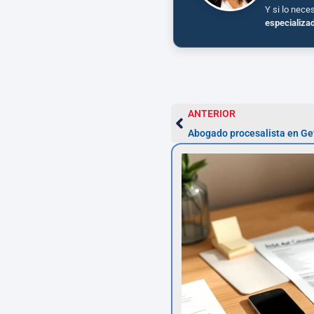
Y si lo nece
especializa
ANTERIOR
Abogado procesalista en Get