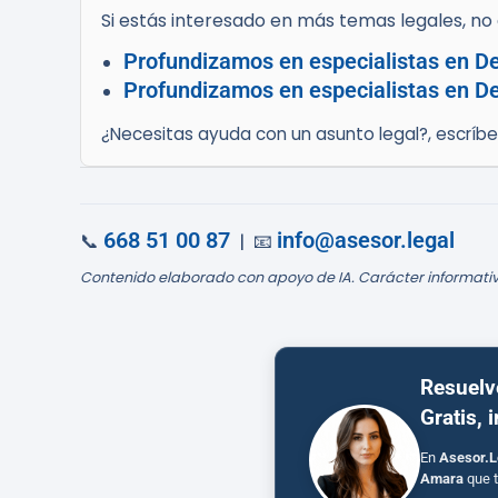
Si estás interesado en más temas legales, no d
Profundizamos en especialistas en De
Profundizamos en especialistas en Der
¿Necesitas ayuda con un asunto legal?, escríb
668 51 00 87
info@asesor.legal
📞
| 📧
Contenido elaborado con apoyo de IA. Carácter informativ
Resuelv
Gratis, 
En
Asesor.L
Amara
que t