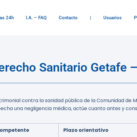
as 24h
I.A. – FAQ
Contacto
|
Usuarios
P
recho Sanitario Getafe —
rimonial contra la sanidad pública de la Comunidad de Ma
specha una negligencia médica, actúe cuanto antes y con
competente
Plazo orientativo