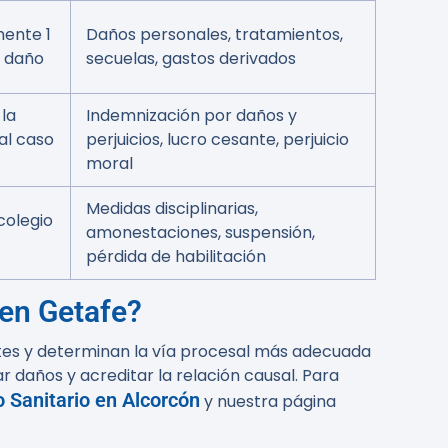
mente 1
Daños personales, tratamientos,
l daño
secuelas, gastos derivados
 la
Indemnización por daños y
 al caso
perjuicios, lucro cesante, perjuicio
moral
Medidas disciplinarias,
colegio
amonestaciones, suspensión,
pérdida de habilitación
 en Getafe?
entes y determinan la vía procesal más adecuada
r daños y acreditar la relación causal. Para
 Sanitario en Alcorcón
y nuestra página