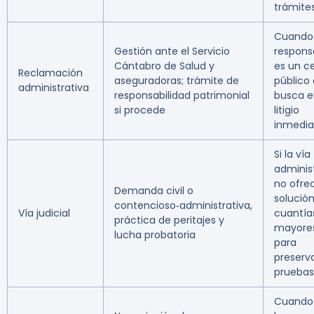
trámite
Cuando 
Gestión ante el Servicio
respons
Cántabro de Salud y
es un c
Reclamación
aseguradoras; trámite de
público 
administrativa
responsabilidad patrimonial
busca e
si procede
litigio
inmedia
Si la vía
adminis
no ofre
Demanda civil o
solución
contencioso‑administrativa,
Vía judicial
cuantía
práctica de peritajes y
mayore
lucha probatoria
para
preserv
pruebas
Cuando