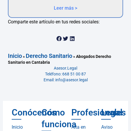
Leer más >
Comparte este artículo en tus redes sociales:
Inicio
Derecho Sanitario
»
»
Abogados Derecho
Sanitario en Cantabria
Asesor.Legal
Teléfono: 668 51 00 87
Email: info@asesor.legal
Conócenos
Cómo
Profesionales
Legal
funciona
Inicio
Alta en
Aviso