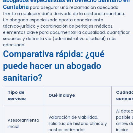
abogados especialistas en Derecho Sanitario en
Cantabria
para asegurar una reclamación adecuada
frente a cualquier daño derivado de la asistencia sanitaria.
Un abogado especializado aporta conocimiento
técnico‑jurídico y coordinación de peritajes médicos,
elementos clave para documentar la causalidad, cuantificar
secuelas y definir la vía (administrativa o judicial) más
adecuada.
Comparativa rápida: ¿qué
puede hacer un abogado
sanitario?
Tipo de
Cuánd
Qué incluye
servicio
convie
Al dete
Valoración de viabilidad,
posible
Asesoramiento
solicitud de historia clínica y
antes d
inicial
costes estimados
iniciar