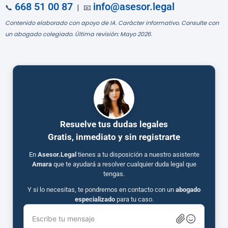
668 51 00 87
info@asesor.legal
📞
| 📧
Contenido elaborado con apoyo de IA. Carácter informativo. Consulte con
un abogado colegiado. Última revisión: Mayo 2026.
Resuelve tus dudas legales
Gratis, inmediato y sin registrarte
En
Asesor.Legal
tienes a tu disposición a nuestro asistente
Amara
que te ayudará a resolver cualquier duda legal que
tengas.
Y si lo necesitas, te pondremos en contacto con un
abogado
especializado
para tu caso.
Escribe tu mensaje