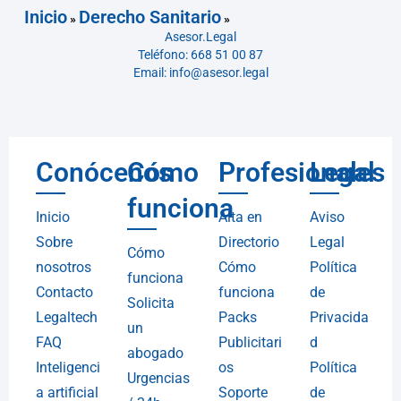
Inicio
Derecho Sanitario
»
»
Asesor.Legal
Teléfono: 668 51 00 87
Email: info@asesor.legal
Conócenos
Cómo
Profesionales
Legal
funciona
Inicio
Alta en
Aviso
Sobre
Directorio
Legal
Cómo
nosotros
Cómo
Política
funciona
Contacto
funciona
de
Solicita
Legaltech
Packs
Privacida
un
FAQ
Publicitari
d
abogado
Inteligenci
os
Política
Urgencias
a artificial
Soporte
de