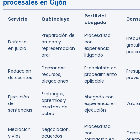
procesales en Gijón
Perfil del
Servicio
Qué incluye
Consu
abogado
Preparación de
Procesalista
Frecu
Defensa
prueba y
con
gratui
en juicio
representación
experiencia
precio
oral
litigando
Demandas,
Especialista en
Redacción
Presu
recursos,
procedimiento
de escritos
previo
alegaciones
aplicable
Embargos,
Ejecución
Abogado con
apremios y
de
experiencia en
Valora
medidas de
sentencias
ejecución
cobro
Procesalista
Mediación
Negociación,
con
Consu
y vías
acuerdos
formación en
orient