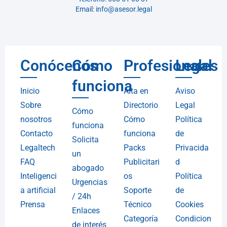
Email: info@asesor.legal
Conócenos
Cómo
Profesionales
Legal
funciona
Inicio
Alta en
Aviso
Sobre
Directorio
Legal
Cómo
nosotros
Cómo
Política
funciona
Contacto
funciona
de
Solicita
Legaltech
Packs
Privacida
un
FAQ
Publicitari
d
abogado
Inteligenci
os
Política
Urgencias
a artificial
Soporte
de
/ 24h
Prensa
Técnico
Cookies
Enlaces
Categoría
Condicion
de interés