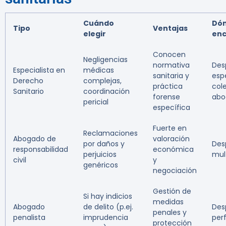
Cuándo
Dó
Tipo
Ventajas
elegir
enc
Conocen
Negligencias
normativa
Des
Especialista en
médicas
sanitaria y
espe
Derecho
complejas,
práctica
col
Sanitario
coordinación
forense
abo
pericial
específica
Fuerte en
Reclamaciones
Abogado de
valoración
por daños y
Des
responsabilidad
económica
perjuicios
mult
civil
y
genéricos
negociación
Gestión de
Si hay indicios
medidas
Abogado
de delito (p.ej.
Des
penales y
penalista
imprudencia
perf
protección