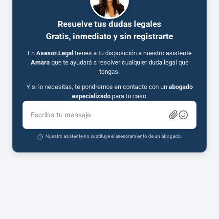
Resuelve tus dudas legales
Gratis, inmediato y sin registrarte
En
Asesor.Legal
tienes a tu disposición a nuestro asistente
Amara
que te ayudará a resolver cualquier duda legal que
tengas.
Y si lo necesitas, te pondremos en contacto con un
abogado
especializado
para tu caso.
Escribe tu mensaje
Nuestro asistente no sustituye el asesoramiento de un abogado.