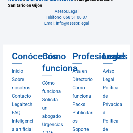
Sanitario en Gijón
Asesor.Legal
Teléfono: 668 51 00 87
Email: info@asesor.legal
Conócenos
Cómo
Profesionales
Legal
funciona
Inicio
Alta en
Aviso
Sobre
Directorio
Legal
Cómo
nosotros
Cómo
Política
funciona
Contacto
funciona
de
Solicita
Legaltech
Packs
Privacida
un
FAQ
Publicitari
d
abogado
Inteligenci
os
Política
Urgencias
a artificial
Soporte
de
/ 24h