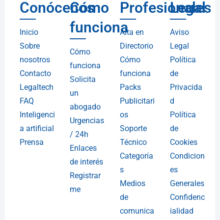
Conócenos
Cómo
Profesionales
Legal
funciona
Inicio
Alta en
Aviso
Sobre
Directorio
Legal
Cómo
nosotros
Cómo
Política
funciona
Contacto
funciona
de
Solicita
Legaltech
Packs
Privacida
un
FAQ
Publicitari
d
abogado
Inteligenci
os
Política
Urgencias
a artificial
Soporte
de
/ 24h
Prensa
Técnico
Cookies
Enlaces
Categoría
Condicion
de interés
s
es
Registrar
Medios
Generales
me
de
Confidenc
comunica
ialidad