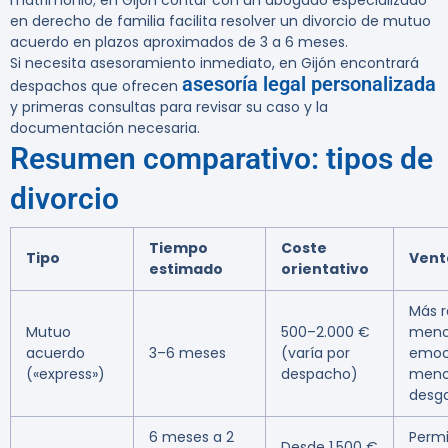
matrimonio; en Gijón contar con un abogado especializado
en derecho de familia facilita resolver un divorcio de mutuo
acuerdo en plazos aproximados de 3 a 6 meses.
Si necesita asesoramiento inmediato, en Gijón encontrará
asesoría legal personalizada
despachos que ofrecen
y primeras consultas para revisar su caso y la
documentación necesaria.
Resumen comparativo: tipos de
divorcio
Tiempo
Coste
Tipo
Vent
estimado
orientativo
Más r
Mutuo
500–2.000 €
meno
acuerdo
3–6 meses
(varía por
emoc
(«express»)
despacho)
men
desg
6 meses a 2
Permi
Desde 1.500 €