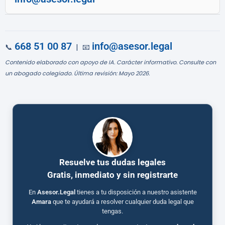
668 51 00 87
info@asesor.legal
📞
| 📧
Contenido elaborado con apoyo de IA. Carácter informativo. Consulte con
un abogado colegiado. Última revisión: Mayo 2026.
Resuelve tus dudas legales
Gratis, inmediato y sin registrarte
En
Asesor.Legal
tienes a tu disposición a nuestro asistente
Amara
que te ayudará a resolver cualquier duda legal que
tengas.