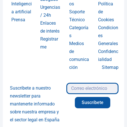
Inteligenci
os
Política
Urgencias
a artificial
Soporte
de
/ 24h
Prensa
Técnico
Cookies
Enlaces
Categoría
Condicion
de interés
s
es
Registrar
Medios
Generales
me
de
Confidenc
comunica
ialidad
ción
Sitemap
Suscríbete a nuestro
newsletter para
Suscríbete
mantenerte informado
sobre nuestra empresa y
el sector legal en España