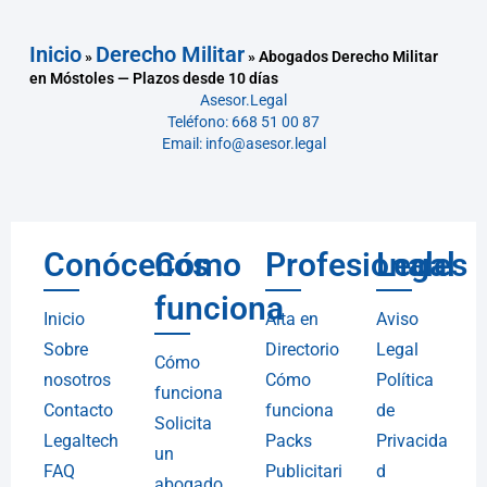
Inicio
Derecho Militar
»
»
Abogados Derecho Militar
en Móstoles — Plazos desde 10 días
Asesor.Legal
Teléfono: 668 51 00 87
Email: info@asesor.legal
Conócenos
Cómo
Profesionales
Legal
funciona
Inicio
Alta en
Aviso
Sobre
Directorio
Legal
Cómo
nosotros
Cómo
Política
funciona
Contacto
funciona
de
Solicita
Legaltech
Packs
Privacida
un
FAQ
Publicitari
d
abogado