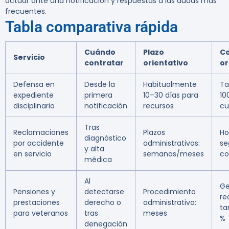
actuar ante una notificación y respuestas a las dudas más
frecuentes.
Tabla comparativa rápida
Cuándo
Plazo
C
Servicio
contratar
orientativo
or
Defensa en
Desde la
Habitualmente
Ta
expediente
primera
10–30 días para
10
disciplinario
notificación
recursos
cu
Tras
Reclamaciones
Plazos
Ho
diagnóstico
por accidente
administrativos:
se
y alta
en servicio
semanas/meses
co
médica
Al
Ge
Pensiones y
detectarse
Procedimiento
re
prestaciones
derecho o
administrativo:
tar
para veteranos
tras
meses
%
denegación