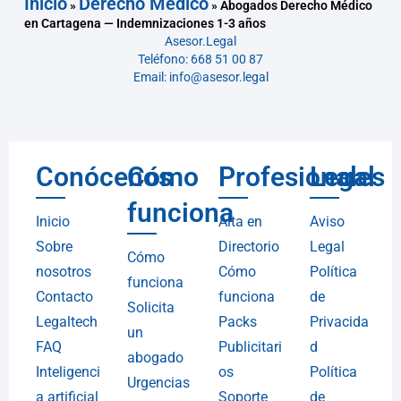
Inicio
Derecho Médico
»
»
Abogados Derecho Médico
en Cartagena — Indemnizaciones 1-3 años
Asesor.Legal
Teléfono: 668 51 00 87
Email: info@asesor.legal
Conócenos
Cómo
Profesionales
Legal
funciona
Inicio
Alta en
Aviso
Sobre
Directorio
Legal
Cómo
nosotros
Cómo
Política
funciona
Contacto
funciona
de
Solicita
Legaltech
Packs
Privacida
un
FAQ
Publicitari
d
abogado
Inteligenci
os
Política
Urgencias
a artificial
Soporte
de