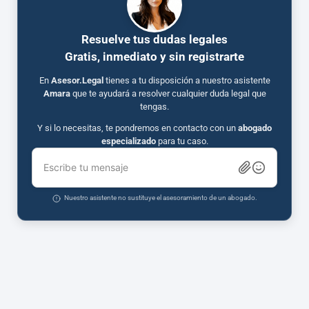
Resuelve tus dudas legales
Gratis, inmediato y sin registrarte
En
Asesor.Legal
tienes a tu disposición a nuestro asistente
Amara
que te ayudará a resolver cualquier duda legal que
tengas.
Y si lo necesitas, te pondremos en contacto con un
abogado
especializado
para tu caso.
Escribe tu mensaje
Nuestro asistente no sustituye el asesoramiento de un abogado.