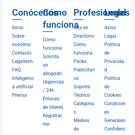
Conócenos
Cómo
Profesionales
Legal
funciona
Inicio
Alta en
Aviso
Sobre
Directorio
Legal
Cómo
nosotros
Cómo
Política
funciona
Contacto
funciona
de
Solicita
Legaltech
Packs
Privacida
un
FAQ
Publicitari
d
abogado
Inteligenci
os
Política
Urgencias
a artificial
Soporte
de
/ 24h
Prensa
Técnico
Cookies
Enlaces
Categoría
Condicion
de interés
s
es
Registrar
Medios
Generales
me
de
Confidenc