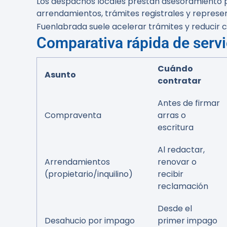
Los despachos locales prestan asesoramiento pre
arrendamientos, trámites registrales y representa
Fuenlabrada suele acelerar trámites y reducir c
Comparativa rápida de servi
Cuándo
Asunto
contratar
Antes de firmar
Compraventa
arras o
escritura
Al redactar,
Arrendamientos
renovar o
(propietario/inquilino)
recibir
reclamación
Desde el
Desahucio por impago
primer impago