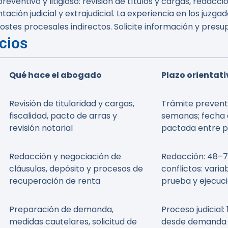
ventivo y litigioso: revisión de títulos y cargas, redacci
ción judicial y extrajudicial. La experiencia en los juzga
ostes procesales indirectos. Solicite información y pres
cios
Qué hace el abogado
Plazo orientati
Revisión de titularidad y cargas,
Trámite preventi
fiscalidad, pacto de arras y
semanas; fecha d
revisión notarial
pactada entre p
Redacción y negociación de
Redacción: 48–7
cláusulas, depósito y procesos de
conflictos: varia
recuperación de renta
prueba y ejecuc
Preparación de demanda,
Proceso judicial:
medidas cautelares, solicitud de
desde demanda 