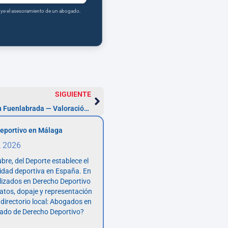
tuye el asesoramiento de un abogado.
SIGUIENTE
Abogados Derecho Internacional en Fuenlabrada — Valoración 48h
eportivo en Málaga
, 2026
bre, del Deporte establece el
vidad deportiva en España. En
lizados en Derecho Deportivo
atos, dopaje y representación
 directorio local: Abogados en
ado de Derecho Deportivo?