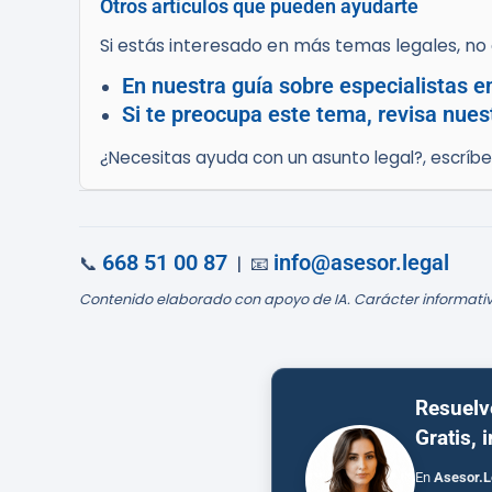
Otros artículos que pueden ayudarte
Si estás interesado en más temas legales, no d
En nuestra guía sobre especialistas 
Si te preocupa este tema, revisa nues
¿Necesitas ayuda con un asunto legal?, escríb
668 51 00 87
info@asesor.legal
📞
| 📧
Contenido elaborado con apoyo de IA. Carácter informativ
Resuelv
Gratis, 
En
Asesor.L