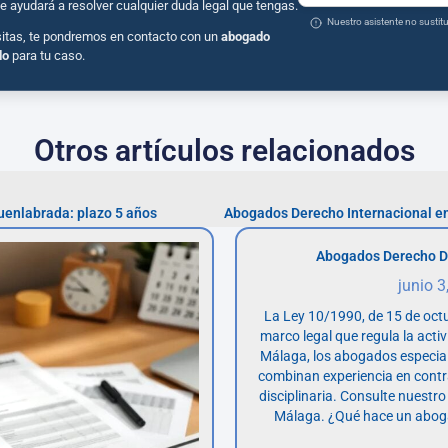
e ayudará a resolver cualquier duda legal que tengas.
Nuestro asistente no susti
sitas, te pondremos en contacto con un
abogado
do
para tu caso.
Otros artículos relacionados
uenlabrada: plazo 5 años
Abogados Derecho D
junio 3
La Ley 10/1990, de 15 de octu
marco legal que regula la acti
Málaga, los abogados especia
combinan experiencia en contr
disciplinaria. Consulte nuestro
Málaga. ¿Qué hace un abog