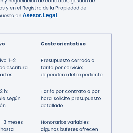
ón y negociación de contratos, gestión de
dos y en el Registro de la Propiedad de
Asesor.Legal
upuesto en
.
vo
Coste orientativo
vo: 1–2
Presupuesto cerrado o
e escritura:
tarifa por servicio;
artes
dependerá del expediente
2 h;
Tarifa por contrato o por
ble según
hora; solicite presupuesto
ión
detallado
 1–3 meses
Honorarios variables;
hasta
algunos bufetes ofrecen