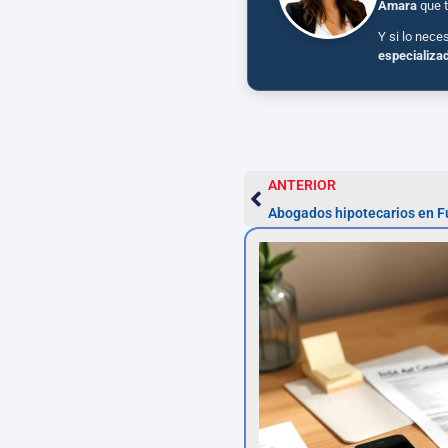
Amara
que t
Y si lo nece
especializa
ANTERIOR
Abogados hipotecarios en F