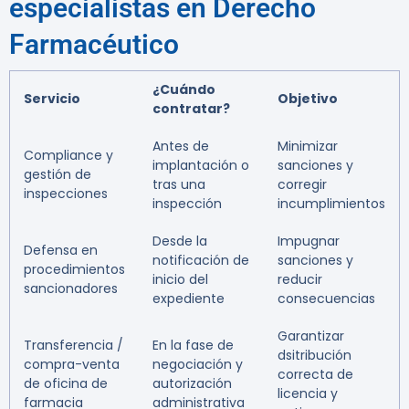
especialistas en Derecho
Farmacéutico
¿Cuándo
Servicio
Objetivo
contratar?
Antes de
Minimizar
Compliance y
implantación o
sanciones y
gestión de
tras una
corregir
inspecciones
inspección
incumplimientos
Desde la
Impugnar
Defensa en
notificación de
sanciones y
procedimientos
inicio del
reducir
sancionadores
expediente
consecuencias
Garantizar
Transferencia /
En la fase de
dsitribución
compra-venta
negociación y
correcta de
de oficina de
autorización
licencia y
farmacia
administrativa