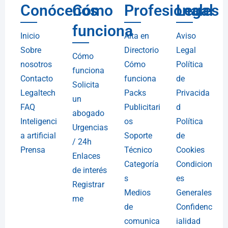
Conócenos
Cómo
Profesionales
Legal
funciona
Inicio
Alta en
Aviso
Sobre
Directorio
Legal
Cómo
nosotros
Cómo
Política
funciona
Contacto
funciona
de
Solicita
Legaltech
Packs
Privacida
un
FAQ
Publicitari
d
abogado
Inteligenci
os
Política
Urgencias
a artificial
Soporte
de
/ 24h
Prensa
Técnico
Cookies
Enlaces
Categoría
Condicion
de interés
s
es
Registrar
Medios
Generales
me
de
Confidenc
comunica
ialidad