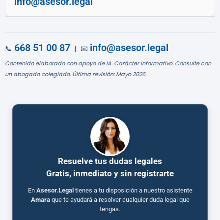
info@asesor.legal
668 51 00 87
info@asesor.legal
📞
| 📧
Contenido elaborado con apoyo de IA. Carácter informativo. Consulte con
un abogado colegiado. Última revisión: Mayo 2026.
Resuelve tus dudas legales
Gratis, inmediato y sin registrarte
En
Asesor.Legal
tienes a tu disposición a nuestro asistente
Amara
que te ayudará a resolver cualquier duda legal que
tengas.