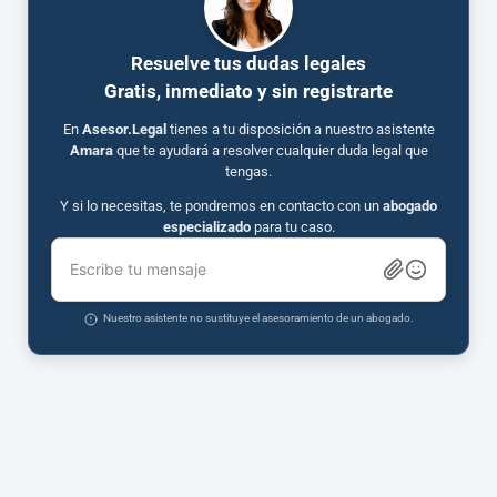
Resuelve tus dudas legales
Gratis, inmediato y sin registrarte
En
Asesor.Legal
tienes a tu disposición a nuestro asistente
Amara
que te ayudará a resolver cualquier duda legal que
tengas.
Y si lo necesitas, te pondremos en contacto con un
abogado
especializado
para tu caso.
Escribe tu mensaje
Nuestro asistente no sustituye el asesoramiento de un abogado.