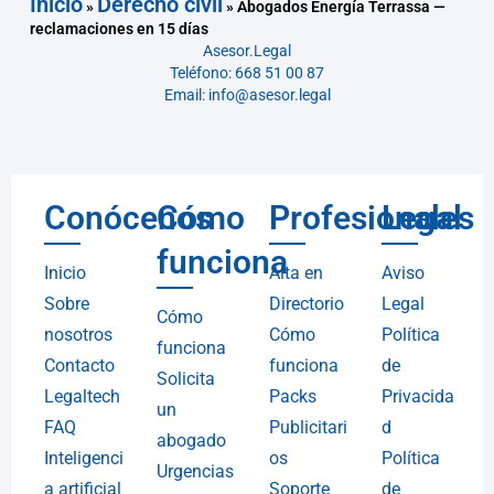
Inicio
Derecho civil
»
»
Abogados Energía Terrassa —
reclamaciones en 15 días
Asesor.Legal
Teléfono: 668 51 00 87
Email: info@asesor.legal
Conócenos
Cómo
Profesionales
Legal
funciona
Inicio
Alta en
Aviso
Sobre
Directorio
Legal
Cómo
nosotros
Cómo
Política
funciona
Contacto
funciona
de
Solicita
Legaltech
Packs
Privacida
un
FAQ
Publicitari
d
abogado
Inteligenci
os
Política
Urgencias
a artificial
Soporte
de